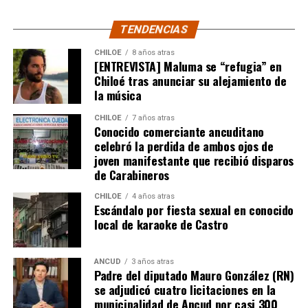
TENDENCIAS
CHILOE
8 años atras
[ENTREVISTA] Maluma se “refugia” en
Chiloé tras anunciar su alejamiento de
la música
CHILOE
7 años atras
Conocido comerciante ancuditano
celebró la perdida de ambos ojos de
joven manifestante que recibió disparos
de Carabineros
CHILOE
4 años atras
Escándalo por fiesta sexual en conocido
local de karaoke de Castro
ANCUD
3 años atras
Padre del diputado Mauro González (RN)
se adjudicó cuatro licitaciones en la
municipalidad de Ancud por casi 300