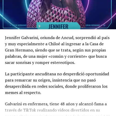
turistas. Los costos asociados con el lanzamiento
sus compañeras de reality les iba a preparar curanto y,
y el transporte al espacio profundo serían
además, hizo una promesa: «las voy a engordar».
sumamente altos.
La construcción de una estructura habitable en la
Luna demandaría tecnología avanzada junto al uso
de materiales resistentes a la radiación y las
Jennifer Galvarini, oriunda de Ancud, sorprendió al país
temperaturas extremas. Transportar y construir con
y muy especialmente a Chiloé al ingresar a la Casa de
esos materiales requeriría mucho dinero.
Gran Hermano, siendo que se trata, según sus propias
palabras, de una mujer «común y corriente» que busca
Para garantizar el funcionamiento del hotel
sacar sonrisas y romper estereotipos.
requeriría una inversión multimillonaria, debido a se
necesita la frecuentemente entrega de suministros,
La participante ancuditana no desperdició oportunidad
energía, sistemas de soporte vital. Además, es
para remarcar su origen, insistencia que no pasó
necesario realizar labores de mantenimiento
desapercibida en redes sociales, donde proliferaron los
constantemente para garantizar la seguridad de los
memes al respecto.
huéspedes.
Galvarini es enfermera, tiene 48 años y alcanzó fama a
Debido a los elementos señalados por la IA, el costo de
través de TikTok realizando videos divertidos en su
hospedarse en el primer hotel en la Luna sería