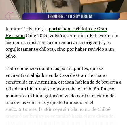
Estaría ubicado en la superficie lunar,
probablemente cerca de uno de los polos, para
aprovechar la luz solar continua y las temperaturas
Jennifer Galvarini, la
participante chilota de Gran
moderadas.
Hermano
Chile 2023, volvió a ser noticia. Esta vez no lo
El diseño sería futurista y funcional, construido para
hizo por su insistencia en remarcar su origen (sí, es
resistir la radiación cósmica, las temperaturas
orgullosamente chilota), sino por haber revivido a un
extremas y las condiciones lunares. Podría estar
búho.
enterrado parcialmente bajo tierra para protegerse
de los impactos de micrometeoritos.
Todo comenzó cuando los participantes, que se
encuentran alojados en la Casa de Gran Hermano
Las habitaciones podrían estar equipadas con
construida en Argentina, estaban hablando de brujería a
camas cómodas, ventanas con vistas
raíz de un bidet que se encontraba en el baño. En ese
impresionantes de la superficie lunar y todas las
momento un búho golpeó al vuelo contra el vidrio de
comodidades necesarias para una estadía cómoda.
una de las ventanas y quedó tumbado en el
El sitio contaría con un restaurante que serviría
suelo.Entonces, la «Pincoya sin Glamour» de Chiloé
comida especialmente diseñada para las
aseguró ser bruja y se encaminó hacia el ave diciendo:
condiciones lunares, así como áreas comunes para
«Nosotros en el campo les hablamos y los arropamos»