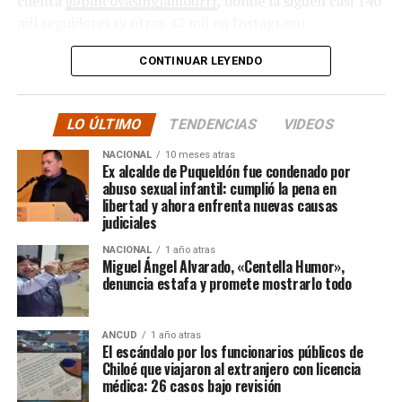
cuenta
@pincoyasinglamourrr
, donde la siguen casi 140
inalcanzable para la mayoría de los habitantes en la
mil seguidores (y otros 42 mil en Instagram).
Tierra.
Antes de entrar a la Casa le preguntaron por sus dotes
De hecho, el chatbot de OpenAI estima que precio de la
CONTINUAR LEYENDO
culinarias, a lo que la influencer chilota respondió que a
estadía en ese hotel sería similar al dinero que se debe
sus compañeras de reality les iba a preparar curanto y,
invertir en una misión espacial tripulada, lo que podría
LO ÚLTIMO
TENDENCIAS
VIDEOS
además, hizo una promesa: «las voy a engordar».
alcanzar cifras de millones o incluso decenas de
millones de dólares por una sola noche.
NACIONAL
10 meses atras
Ex alcalde de Puqueldón fue condenado por
abuso sexual infantil: cumplió la pena en
Fuente: Semana.com
libertad y ahora enfrenta nuevas causas
judiciales
NACIONAL
1 año atras
Miguel Ángel Alvarado, «Centella Humor»,
denuncia estafa y promete mostrarlo todo
ANCUD
1 año atras
El escándalo por los funcionarios públicos de
Chiloé que viajaron al extranjero con licencia
médica: 26 casos bajo revisión