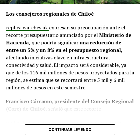
procedimientos disciplinarios ni ha emitido
declaraciones sobre los casos detectados.
Los consejeros regionales de Chiloé
La Contraloría ha anunciado que continuará con las
replica watches uk
expresan su preocupación ante el
fiscalizaciones y solicitará antecedentes a cada
recorte presupuestario anunciado por el
Ministerio de
organismo involucrado para determinar las
Hacienda,
que podría significar
una reducción de
responsabilidades administrativas correspondientes.
entre un 5% y un 8% en el presupuesto regional
,
afectando iniciativas clave en infraestructura,
conectividad y salud. El impacto será considerable, ya
que de los 116 mil millones de pesos proyectados para la
región, se estima que se recortará entre 5 mil y 6 mil
millones de pesos en este semestre.
Francisco Cárcamo, presidente del Consejo Regional
(Core) de Chiloé
, señaló que este recorte
replica Rolex watches
es una señal negativa para la
descentralización y regionalización.
«Es lamentable y
CONTINUAR LEYENDO
castigan a las organizaciones. El año pasado, los