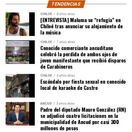
través de su cuenta de Facebook, señalando que el
TENDENCIAS
congresista solo está actuando en beneficio de los
intereses de las grandes empresas, sin considerar los
CHILOE
8 años atras
[ENTREVISTA] Maluma se “refugia” en
derechos fundamentales de los pueblos que habitan esas
Chiloé tras anunciar su alejamiento de
tierras desde tiempos ancestrales.
la música
Welcome to our website
CHILOE
7 años atras
Conocido comerciante ancuditano
www.rolexreplicaswissmade.com that is a perfect online
celebró la perdida de ambos ojos de
shop for
fake rolex
.
joven manifestante que recibió disparos
de Carabineros
“Actualmente, está vigente la Ley Indígena, Ley
Lafkenche, y el Convenio Internacional 169 ratificado
CHILOE
4 años atras
Escándalo por fiesta sexual en conocido
en Chile. No es posible que en los últimos tiempos
local de karaoke de Castro
solo actúe sobre los intereses de la industria
salmonera y no sobre los derechos fundamentales de
los habitantes originarios. Es un acto discriminatorio
ANCUD
3 años atras
Padre del diputado Mauro González (RN)
a nuestro Pueblo”,
agregó Caicheo, dejando clara su
se adjudicó cuatro licitaciones en la
indignación.
municipalidad de Ancud por casi 300
millones de pesos
La medida planteada por González y Raphael amenaza el