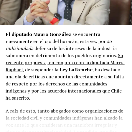
vamos a contar con los 116 mil millones de pesos
previstos»
, afirmó. Águila destacó la importancia de
discutir y priorizar recursos dentro del consejo, para
garantizar que los proyectos municipales en ejecución y
los programas de salud continúen.
El diputado Mauro González
se encuentra
nuevamente en el ojo del huracán, esta vez por
su
Por su parte,
Javier Cabello
, lamentó los recortes y
indisimulada
defensa de los intereses de la industria
señaló que los proyectos en ejecución deben ser
salmonera en detrimento de los pueblos originarios.
Su
garantizados.
«El presupuesto ya viene priorizado
reciente propuesta, en conjunto con la diputada Marcia
desde el año pasado, y si bien algunos fondos
Raphael
, de suspender la
Ley Lafkenche
, ha desatado
destinados a organizaciones comunitarias no se
una ola de críticas que apuntan directamente a su falta
tocarán, la situación es compleja»,
indicó Cabello,
de respeto por los derechos de las comunidades
quien también alertó sobre la posibilidad de nuevos
indígenas y por los acuerdos internacionales que Chile
recortes a mitad de año.
ha suscrito.
El futuro de los proyectos en la región, en especial en
A raíz de esto, tanto abogados como organizaciones de
Chiloé,
depende de la capacidad del gobernador para
la sociedad civil y comunidades indígenas han alzado la
negociar con la
Dipres
y liderar la gestión del
voz ante lo que consideran una maniobra irregular y
presupuesto. La situación genera incertidumbre, pero
viciada de inconstitucionalidad.
La medida, que fue