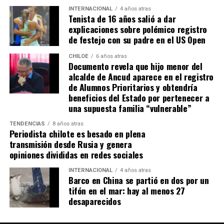
INTERNACIONAL
4 años atras
sustento de aproximadamente 17.000 familias que se
Tenista de 16 años salió a dar
desempeñan en la pesca, la recolección de algas, la
explicaciones sobre polémico registro
mariscadería y otras actividades relacionadas con el mar.
de festejo con su padre en el US Open
Esta es una de las industrias más vulnerables del país,
CHILOE
6 años atras
que, lejos de recibir el respaldo de los poderes públicos,
Documento revela que hijo menor del
ve cómo sus derechos se ven amenazados por una
alcalde de Ancud aparece en el registro
legislación que favorece a las grandes corporaciones.
de Alumnos Prioritarios y obtendría
beneficios del Estado por pertenecer a
una supuesta familia “vulnerable”
TENDENCIAS
8 años atras
Periodista chilote es besado en plena
transmisión desde Rusia y genera
opiniones divididas en redes sociales
INTERNACIONAL
4 años atras
Barco en China se partió en dos por un
tifón en el mar: hay al menos 27
desaparecidos