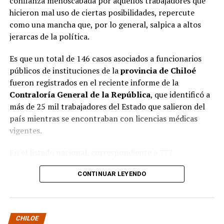
confianza menoscabada por aquellos trabajadores que
hicieron mal uso de ciertas posibilidades, repercute
como una mancha que, por lo general, salpica a altos
jerarcas de la política.
Es que un total de 146 casos asociados a funcionarios
públicos de instituciones de la
provincia de Chiloé
fueron registrados en el reciente informe de la
Contraloría General de la República
, que identificó a
más de 25 mil trabajadores del Estado que salieron del
país mientras se encontraban con licencias médicas
vigentes.
En el listado nacional, correspondiente a 777
organismos públicos, figuran varias entidades del
CONTINUAR LEYENDO
archipiélago. La
Municipalidad de Castro
aparece con
16 casos
, siendo la que registra la mayor cantidad
dentro de la provincia. Le siguen la
Corporación
Municipal de Quellón
, con
77 casos
; la
Corporación
CHILOE