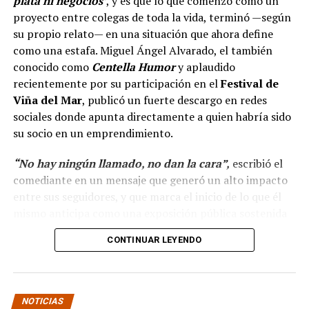
plata ni negocios’
, y es que lo que comenzó como un
proyecto entre colegas de toda la vida, terminó —según
su propio relato— en una situación que ahora define
como una estafa. Miguel Ángel Alvarado, el también
conocido como
Centella Humor
y aplaudido
recientemente por su participación en el
Festival de
Viña del Mar
, publicó un fuerte descargo en redes
sociales donde apunta directamente a quien habría sido
su socio en un emprendimiento.
“No hay ningún llamado, no dan la cara”,
escribió el
comediante en un mensaje que generó un alto impacto
entre sus seguidores, y que marca el inicio de lo que él
mismo anticipa como una exposición pública sostenida
en el tiempo.
CONTINUAR LEYENDO
“Hola a todos, ya ha
pasado más casi dos mes
NOTICIAS