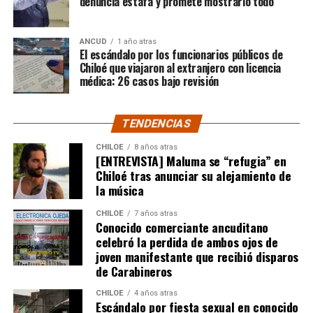
denuncia estafa y promete mostrarlo todo
Por el momento, las personas aludidas no han emitido
ANCUD
1 año atras
declaraciones públicas. La historia, según Centella,
El escándalo por los funcionarios públicos de
recién comienza y, el mencionado posteo, ha generado
Chiloé que viajaron al extranjero con licencia
médica: 26 casos bajo revisión
comentarios de todo tipo, en su gran mayoría, a favor
del humorista de Punta Arenas.
TENDENCIAS
CHILOE
8 años atras
[ENTREVISTA] Maluma se “refugia” en
Chiloé tras anunciar su alejamiento de
la música
CHILOE
7 años atras
Conocido comerciante ancuditano
celebró la perdida de ambos ojos de
joven manifestante que recibió disparos
de Carabineros
CHILOE
4 años atras
Escándalo por fiesta sexual en conocido