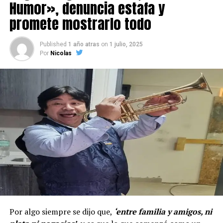
Humor», denuncia estafa y
promete mostrarlo todo
Published
1 año atras
on
1 julio, 2025
Por
Nicolas
Por algo siempre se dijo que,
‘entre familia y amigos, ni