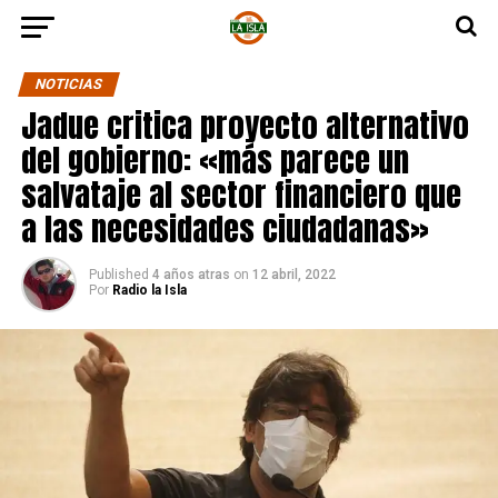
NOTICIAS
Jadue critica proyecto alternativo
del gobierno: «más parece un
salvataje al sector financiero que
a las necesidades ciudadanas»
Published
4 años atras
on
12 abril, 2022
Por
Radio la Isla