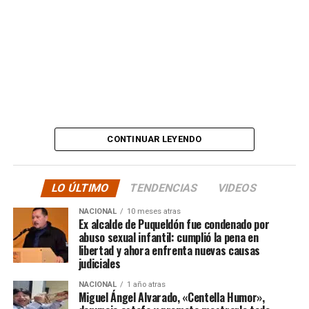
estafas. No, señor.”
Además, anticipó que llevará su denuncia a los medios,
en otras palabras, HASTA LAS ÚLTIMAS
CONSECUENCIAS:
“
Desde ya comienzo en
tele y donde sea para
CONTINUAR LEYENDO
hacer justicia.”
LO ÚLTIMO
TENDENCIAS
VIDEOS
El posteo cierra con un mensaje de agradecimiento a
NACIONAL
10 meses atras
quienes lo han acompañado desde que compartió lo
Ex alcalde de Puqueldón fue condenado por
ocurrido:
abuso sexual infantil: cumplió la pena en
libertad y ahora enfrenta nuevas causas
judiciales
“Gracias a todos por el
NACIONAL
1 año atras
apoyo!!!!”
Miguel Ángel Alvarado, «Centella Humor»,