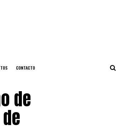
NTOS
CONTACTO
no de
 de