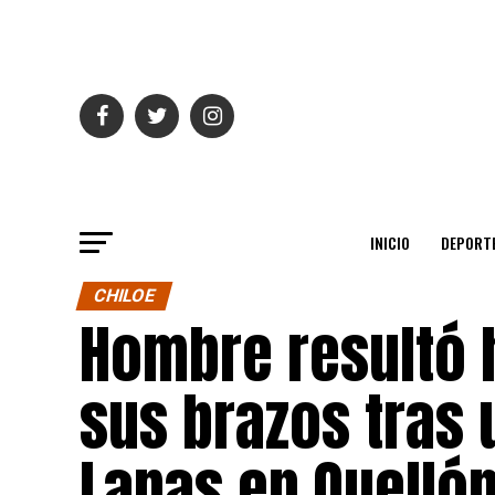
INICIO
DEPORT
CHILOE
Hombre resultó 
sus brazos tras 
Lapas en Quelló