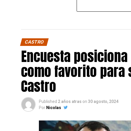
CASTRO
Encuesta posiciona
como favorito para 
Castro
Published
2 años atras
on
30 agosto, 2024
Por
Nicolas