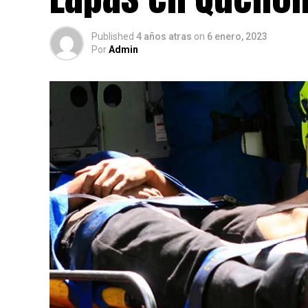
Published
4 años atras
on
6 enero, 2023
Por
Admin