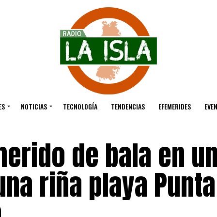
ES
NOTICIAS
TECNOLOGÍA
TENDENCIAS
EFEMERIDES
EVE
herido de bala en u
una riña playa Punta
n