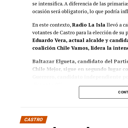
se intensifica. A diferencia de las primaria
ocasión será obligatorio, lo que podría inf
En este contexto,
Radio La Isla
llevó a ca
votantes de Castro para la elección de su
Eduardo Vera, actual alcalde y candi
coalición Chile Vamos, lidera la inten
Baltazar Elgueta, candidato del Partid
Chile Mejor, sigue en segundo lugar 
Guerrero, candidato independiente por
distante 9%.
CONT
Estos resultados confirman, de algún modo
presencia de Vera en la política local, don
respaldando su figura en otras de potenci
CASTRO
candidata a la presidencia, Evelyn Ma