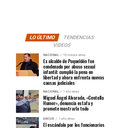
LO ÚLTIMO
TENDENCIAS
VIDEOS
NACIONAL
10 meses atras
Ex alcalde de Puqueldón fue
condenado por abuso sexual
infantil: cumplió la pena en
libertad y ahora enfrenta nuevas
causas judiciales
NACIONAL
1 año atras
Miguel Ángel Alvarado, «Centella
Humor», denuncia estafa y
promete mostrarlo todo
ANCUD
1 año atras
El escándalo por los funcionarios