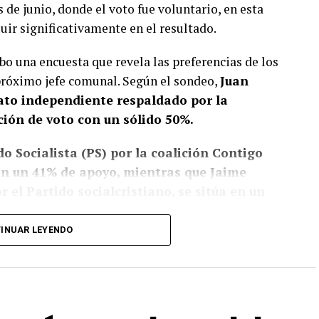
s de junio, donde el voto fue voluntario, en esta
luir significativamente en el resultado.
bo una encuesta que revela las preferencias de los
 próximo jefe comunal. Según el sondeo,
Juan
dato independiente respaldado por la
ción de voto con un sólido 50%.
o Socialista (PS) por la coalición Contigo
con un 41% de apoyo, mientras que Jaime
 el Partido socialcristiano, se sitúa en un
INUAR LEYENDO
, pese a que no sean concluyentes, la fuerte
de ha ejercido un liderazgo significativo,
al mayor envergadura como lo sería la eventual
tthei
. Su gestión al frente del municipio parece