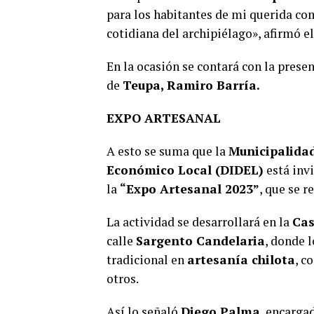
para los habitantes de mi querida co
cotidiana del archipiélago», afirmó e
En la ocasión se contará con la presen
de
Teupa, Ramiro Barría.
EXPO ARTESANAL
A esto se suma que la
Municipalida
Económico Local (DIDEL)
está inv
la
“Expo Artesanal 2023”
, que se r
La actividad se desarrollará en la
Cas
calle
Sargento Candelaria
, donde 
tradicional en
artesanía chilota
, 
otros.
Así lo señaló
Diego Palma
, encarga