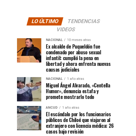
LO ÚLTIMO
TENDENCIAS
VIDEOS
NACIONAL
10 meses atras
Ex alcalde de Puqueldón fue
condenado por abuso sexual
infantil: cumplió la pena en
libertad y ahora enfrenta nuevas
causas judiciales
NACIONAL
1 año atras
Miguel Ángel Alvarado, «Centella
Humor», denuncia estafa y
promete mostrarlo todo
ANCUD
1 año atras
El escándalo por los funcionarios
públicos de Chiloé que viajaron al
extranjero con licencia médica: 26
casos bajo revisión