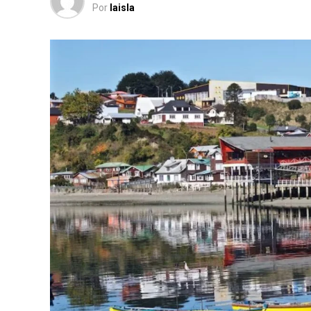
Por
laisla