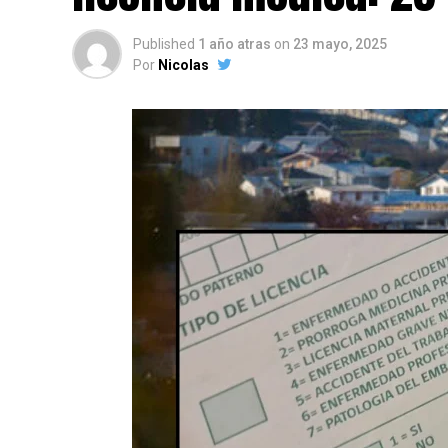
Published
1 año atras
on
23 mayo, 2025
Por
Nicolas