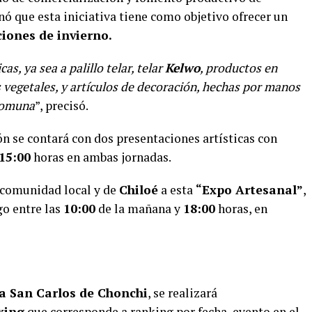
nó que esta iniciativa tiene como objetivo ofrecer un
iones de invierno.
as, ya sea a palillo telar, telar
Kelwo
, productos en
s vegetales, y artículos de decoración, hechas por manos
 comuna
”, precisó.
ión se contará con dos presentaciones artísticas con
15:00
horas en ambas jornadas.
a comunidad local y de
Chiloé
a esta
“Expo Artesanal”
,
go entre las
10:00
de la mañana y
18:00
horas, en
a San Carlos de Chonchi
, se realizará
xing
que corresponde a ranking por fecha, evento en el