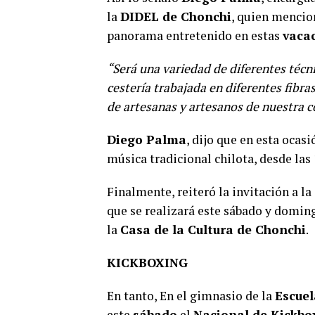
la
DIDEL de Chonchi
, quien mencio
panorama entretenido en estas
vacac
“Será una variedad de diferentes técnic
cestería trabajada en diferentes fibra
de artesanas y artesanos de nuestra
Diego Palma
, dijo que en esta ocas
música tradicional chilota, desde las
Finalmente, reiteró la invitación a l
que se realizará este sábado y domin
la
Casa de la Cultura de Chonchi
.
KICKBOXING
En tanto, En el gimnasio de la
Escuel
este
sábado
el
Nacional de Kickbo