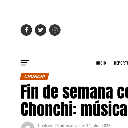
INICIO
DEPORT
CHONCHI
Fin de semana c
Chonchi: música,
Published
3 años atras
on
14 julio, 2023