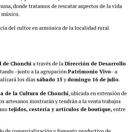
muna, donde tratamos de rescatar aspectos de la vida
l músico.
cia del cultor en armónica de la localidad rural
d de Chonchi
a través de la
Dirección de Desarrollo
itando –junto a la agrupación
Patrimonio Vivo
– a
ealizará los días
sábado 15
y
domingo 16 de julio
.
a de la Cultura de Chonchi
, ubicada en extensión de
los artesanos mostrarán y tendrán a la venta trabajos
como
tejidos, cestería y artículos de boutique,
entre
do de comercialización y fomento productivo de