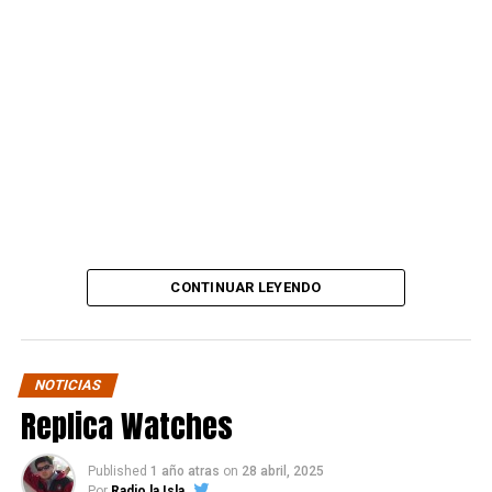
difundir material que respaldaría su denuncia.
“Amigos, este es el lugar
que el sr trompeta y
secuaces me estafó.
Desde ahora subiré mil
fotos y videos donde
mostraré cómo estaba y
lo dejé este local que se
CONTINUAR LEYENDO
hizo en sociedad con el
que era un gran amigo.”
NOTICIAS
Replica Watches
La publicación también deja ver su decisión de avanzar
en todos los frentes posibles:
Published
1 año atras
on
28 abril, 2025
Por
Radio la Isla