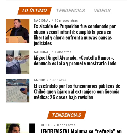
LO ÚLTIMO
TENDENCIAS
VIDEOS
El posteo cierra con un mensaje de agradecimiento a
NACIONAL
10 meses atras
quienes lo han acompañado desde que compartió lo
Ex alcalde de Puqueldón fue condenado por
ocurrido:
abuso sexual infantil: cumplió la pena en
libertad y ahora enfrenta nuevas causas
judiciales
“Gracias a todos por el
NACIONAL
1 año atras
apoyo!!!!”
Miguel Ángel Alvarado, «Centella Humor»,
denuncia estafa y promete mostrarlo todo
Por el momento, las personas aludidas no han emitido
ANCUD
1 año atras
declaraciones públicas. La historia, según Centella,
El escándalo por los funcionarios públicos de
recién comienza y, el mencionado posteo, ha generado
Chiloé que viajaron al extranjero con licencia
médica: 26 casos bajo revisión
comentarios de todo tipo, en su gran mayoría, a favor
del humorista de Punta Arenas.
TENDENCIAS
CHILOE
8 años atras
[ENTREVISTA] Maluma se “refugia” en