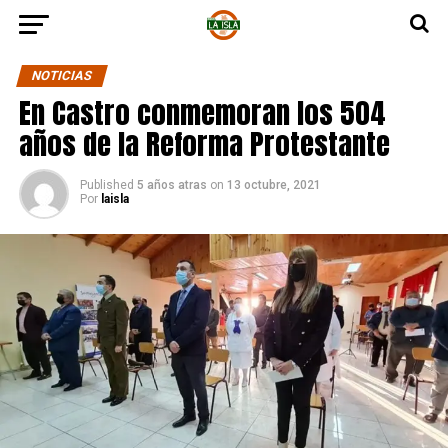
NOTICIAS
En Castro conmemoran los 504
años de la Reforma Protestante
Published
5 años atras
on
13 octubre, 2021
Por
laisla