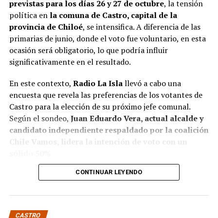
previstas para los días 26 y 27 de octubre
, la tensión
política en
la comuna de Castro, capital de la
provincia de Chiloé
, se intensifica. A diferencia de las
primarias de junio, donde el voto fue voluntario, en esta
ocasión será obligatorio, lo que podría influir
significativamente en el resultado.
En este contexto,
Radio La Isla
llevó a cabo una
encuesta que revela las preferencias de los votantes de
Castro para la elección de su próximo jefe comunal.
Según el sondeo,
Juan Eduardo Vera, actual alcalde y
candidato independiente respaldado por la coalición
Chile Vamos, lidera la intención de voto con un
sólido 50%.
CONTINUAR LEYENDO
Baltazar Elgueta, candidato del Partido Socialista
(PS) por la coalición Contigo Chile Mejor, sigue en
segundo lugar con un 41% de apoyo, mientras que
Jaime Guerrero, candidato independiente por el
CASTRO