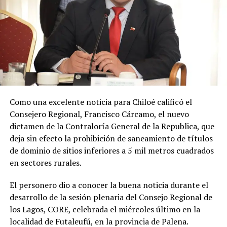
Al respecto, el concejal Enrique Soto Díaz expresó
:
«Estoy conforme por ir cumpliendo compromisos
que asumí con la comunidad rural. Estamos
avanzando en una necesidad escolar que es evidente
y hoy he podido concretar el principal enlace con el
Ministerio de Educación.»
Soto Díaz también destacó su continuo apoyo a la
comunidad:
«En paralelo, he estado acompañando a
Como una excelente noticia para Chiloé calificó el
la comunidad en lo que fue su presentación al
Consejero Regional, Francisco Cárcamo, el nuevo
concejo municipal, donde ya evaluamos aportar a
dictamen de la Contraloría General de la Republica, que
este sueño con la futura compra de un terreno que
deja sin efecto la prohibición de saneamiento de títulos
permita el crecimiento de la escuela y así poder
de dominio de sitios inferiores a 5 mil metros cuadrados
albergar la enseñanza media que todos anhelamos.»
en sectores rurales.
«Es un orgullo aportar al sueño educativo de esta
El personero dio a conocer la buena noticia durante el
comunidad. Desde su equipo profesional han hecho
desarrollo de la sesión plenaria del Consejo Regional de
invaluables aportes a nuestra identidad. Son un
los Lagos, CORE, celebrada el miércoles último en la
grupo fantástico, con grandes liderazgos que hoy son
localidad de Futaleufú, en la provincia de Palena.