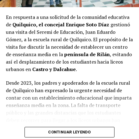
En respuesta a una solicitud de la comunidad educativa
de
Quilquico, el concejal Enrique Soto Díaz
gestionó
una visita del Seremi de Educación, Juan Eduardo
Gómez, a la escuela rural de Quilquico. El propósito de la
visita fue discutir la necesidad de establecer un centro
de enseñanza media en la
península de Rilán
, evitando
así el desplazamiento de los estudiantes hacia liceos
urbanos en
Castro y Dalcahue
.
Desde 2023, los padres y apoderados de la escuela rural
de Quilquico han expresado la urgente necesidad de
contar con un establecimiento educacional que imparta
enseñanza media en la zona. La falta de transporte
público y las grandes distancias que los estudiantes
deben recorrer para llegar a los liceos urbanos han
generado preocupaciones sobre el desapego familiar y el
CONTINUAR LEYENDO
aumento de la deserción escolar.