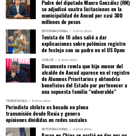
Padre del diputado Mauro González (RN)
sanear sitios, sobre la propiedad particular en el
se adjudicó cuatro licitaciones en la
sector rural específicamente, viene con algunas
municipalidad de Ancud por casi 300
precisiones y van a ser más rigurosos en la
millones de pesos
ocupación material, es decir, la persona que quiera
sanear tiene que tener un inmueble construido
INTERNACIONAL
4 años atras
Tenista de 16 años salió a dar
sobre el sitio, tiene que estar cerrado, tiene que
explicaciones sobre polémico registro
estar conectado idealmente a los servicios básicos,
de festejo con su padre en el US Open
idealmente a agua potable, luz eléctrica y tener
dominio de ocupación material por más de 5 años,
CHILOE
6 años atras
Documento revela que hijo menor del
como lo dice la Ley”,
recalcó el consejero de la
alcalde de Ancud aparece en el registro
provincia de Chiloé.
de Alumnos Prioritarios y obtendría
beneficios del Estado por pertenecer a
Cabe recordar que el consejero Francisco Cárcamo había
una supuesta familia “vulnerable”
planteado esta inquietud el pasado 20 de marzo en el
TENDENCIAS
8 años atras
Consejo Regional, logrando el acuerdo de todos los
Periodista chilote es besado en plena
consejeros para oficiar al Ministerio del ramo e invitar a
transmisión desde Rusia y genera
la Seremi de Bienes Nacionales para informar de la
opiniones divididas en redes sociales
situación.
INTERNACIONAL
4 años atras
Barco en China se partió en dos por un