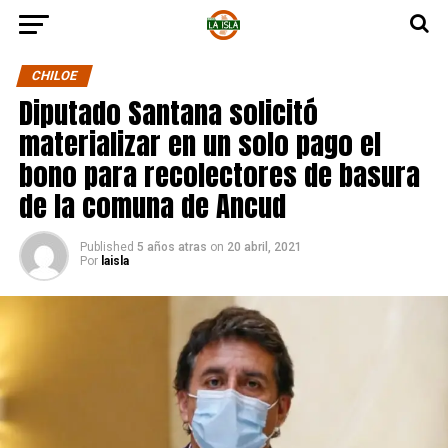
CHILOE
Diputado Santana solicitó
materializar en un solo pago el
bono para recolectores de basura
de la comuna de Ancud
Published
5 años atras
on
20 abril, 2021
Por
laisla