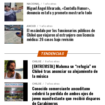
“Gracias a todos por el
NACIONAL
1 año atras
apoyo!!!!”
Miguel Ángel Alvarado, «Centella Humor»,
denuncia estafa y promete mostrarlo todo
Por el momento, las personas aludidas no han emitido
ANCUD
1 año atras
declaraciones públicas. La historia, según Centella,
El escándalo por los funcionarios públicos de
recién comienza y, el mencionado posteo, ha generado
Chiloé que viajaron al extranjero con licencia
médica: 26 casos bajo revisión
comentarios de todo tipo, en su gran mayoría, a favor
del humorista de Punta Arenas.
TENDENCIAS
CHILOE
8 años atras
[ENTREVISTA] Maluma se “refugia” en
Chiloé tras anunciar su alejamiento de
la música
CHILOE
7 años atras
Conocido comerciante ancuditano
celebró la perdida de ambos ojos de
joven manifestante que recibió disparos
de Carabineros