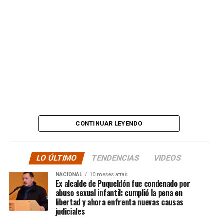
tapando sus mentiras y
estafas. No, señor.”
Además, anticipó que llevará su denuncia a los medios,
en otras palabras, HASTA LAS ÚLTIMAS
CONSECUENCIAS:
“
Desde ya comienzo en
tele y donde sea para
CONTINUAR LEYENDO
hacer justicia.”
LO ÚLTIMO
TENDENCIAS
VIDEOS
El posteo cierra con un mensaje de agradecimiento a
NACIONAL
10 meses atras
quienes lo han acompañado desde que compartió lo
Ex alcalde de Puqueldón fue condenado por
ocurrido:
abuso sexual infantil: cumplió la pena en
libertad y ahora enfrenta nuevas causas
judiciales