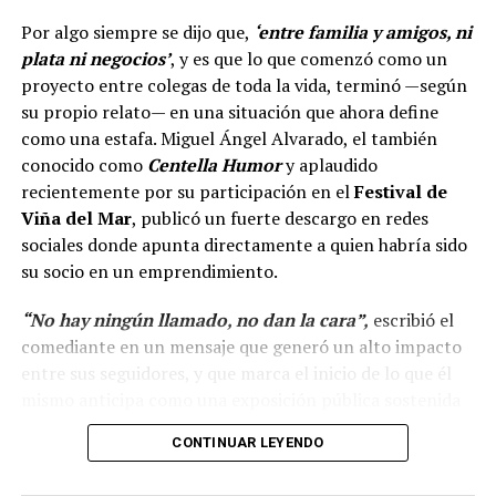
Por algo siempre se dijo que,
‘entre familia y amigos, ni
plata ni negocios’
, y es que lo que comenzó como un
proyecto entre colegas de toda la vida, terminó —según
su propio relato— en una situación que ahora define
como una estafa. Miguel Ángel Alvarado, el también
conocido como
Centella Humor
y aplaudido
recientemente por su participación en el
Festival de
Viña del Mar
, publicó un fuerte descargo en redes
sociales donde apunta directamente a quien habría sido
su socio en un emprendimiento.
“No hay ningún llamado, no dan la cara”,
escribió el
comediante en un mensaje que generó un alto impacto
entre sus seguidores, y que marca el inicio de lo que él
mismo anticipa como una exposición pública sostenida
en el tiempo.
CONTINUAR LEYENDO
“Hola a todos, ya ha