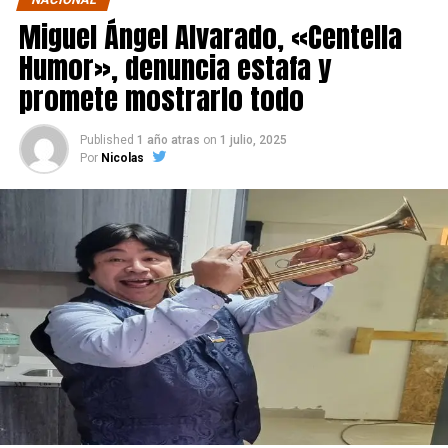
Miguel Ángel Alvarado, «Centella
Humor», denuncia estafa y
promete mostrarlo todo
Published
1 año atras
on
1 julio, 2025
Por
Nicolas