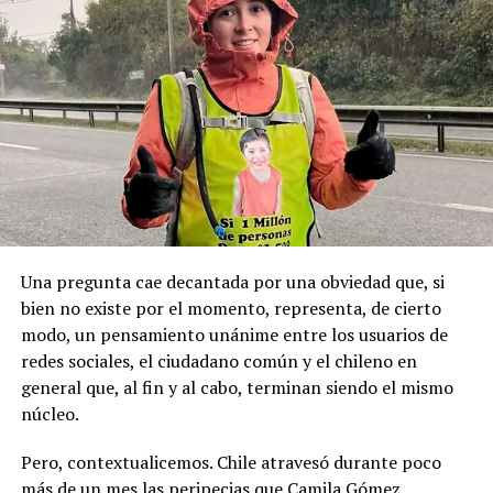
locales, principalmente de derecha.
geopolítica que es tan importante”.
Pese a la gravedad a la gravedad de los hechos, no se
Recordemos que el 21 de Septiembre de 1883 se produjo
registraron declaraciones públicas de su partido ni
la Toma de Posesión del Estrecho de Magallanes, donde
sanciones políticas posteriores.
el capitán Juan Guillermos y 23 tripulantes a bordo de la
Goleta de Guerra Ancud de la Armada tomaron posesión
de estas tierras patagónicas donde izaron la bandera
nacional declarando este territorio como parte de Chile.
Una pregunta cae decantada por una obviedad que, si
bien no existe por el momento, representa, de cierto
modo, un pensamiento unánime entre los usuarios de
redes sociales, el ciudadano común y el chileno en
general que, al fin y al cabo, terminan siendo el mismo
núcleo.
Pero, contextualicemos. Chile atravesó durante poco
más de un mes las peripecias que Camila Gómez,