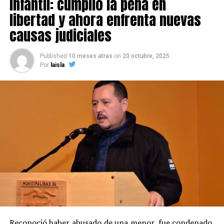
infantil: cumplió la pena en
libertad y ahora enfrenta nuevas
causas judiciales
Published
10 meses atras
on
20 octubre, 2025
Por
laisla
Reconoció haber abusado de una menor, fue condenado,