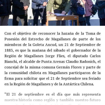
Su
conducta anterior irreprochable
, al no
registrar antecedentes penales previos.
Estas circunstancias jurídicas, sumadas al
procedimiento abreviado, redujeron la posibilidad de un
cumplimiento efectivo en recinto penitenciario.
Con el objetivo de reconocer la hazaña de la Toma de
Posesión del Estrecho de Magallanes de parte de los
Indemnización a la víctima y nueva investigación
miembros de la Goleta Ancud, un 21 de Septiembre de
por ocultamiento de bienes
1883, es que la mañana del sábado el gobernador de la
Región de Magallanes Jorge Flies, el diputado Carlos
En el ámbito civil, el
Juzgado de Letras de Castro
dictó
Bianchi, el alcalde de Punta Arenas Claudio Radonich, el
en
septiembre de 2023
una sentencia que obliga a
concejal de la misma comuna Germán Flores y parte de
Pedro Montecinos a
pagar una indemnización total de
la comunidad chilota en Magallanes participaron de la
$120 millones
por concepto de daño moral:
firma para solicitar que el 21 de Septiembre sea feriado
en la Región de Magallanes y de la Antártica Chilena.
$80 millones
a favor de la víctima.
“El 21 de septiembre es el día que más representa
$40 millones
a favor de su madre.
nuestra historia como región y también nuestro futuro
Sin embargo, la Fiscalía abrió una nueva línea