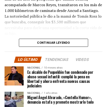
acompañada de Marcos Reyes, transitaron en los más de
1.000 kilómetros de caminata desde Ancud a Santiago.
La notoriedad pública le dio a la mamá de Tomás Ross lo
que buscaba, conseguir los $3.500 millones que
necesitaba para darle una oportunidad a la corta vida de
su hijo.
CONTINUAR LEYENDO
La solidaridad y empatía de los chilenos en cada paso
recorrido fue tanta que el objetivo no solo se alcanzó,
sino que se superó con creces. De hecho, el último
LO ÚLTIMO
TENDENCIAS
VIDEOS
cómputo dado a conocer reveló la suma total de
$3.689.545.200.
NACIONAL
10 meses atras
Ex alcalde de Puqueldón fue condenado por
abuso sexual infantil: cumplió la pena en
Según Camila Gómez, el excedente de casi $200
libertad y ahora enfrenta nuevas causas
millones sería destinado
para los costos médicos
judiciales
asociados al suministro del Elevidys «porque los 3.500
NACIONAL
1 año atras
millones
solo incluye el frasco del fármaco y no los
Miguel Ángel Alvarado, «Centella Humor»,
otros gastos relacionados con los tres meses del
denuncia estafa y promete mostrarlo todo
tratamiento
«, indicó a Meganonoticias.cl