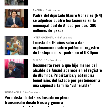
los caminos conducen a… La Moneda y, mientras se
espera ese gesto por parte de la madre del pequeño
ANCUD
3 años atras
Padre del diputado Mauro González (RN)
Tomás, los pasos siguen quemando los pies de Fernando
se adjudicó cuatro licitaciones en la
en pos de que cada kilómetro recorrido, signifique más
municipalidad de Ancud por casi 300
que una llegada a Santiago, un arribo a la cura de su hijo
millones de pesos
Dante.
INTERNACIONAL
4 años atras
Tenista de 16 años salió a dar
Actualmente, Gómez se encuentra en Santiago
explicaciones sobre polémico registro
realizando trámites y participando como invitada en
de festejo con su padre en el US Open
distintos medios de comunicación. Aunque aún no tiene
una fecha exacta para su viaje a Estados Unidos, donde
CHILOE
6 años atras
Documento revela que hijo menor del
se administra el medicamento, indicó que esperan
alcalde de Ancud aparece en el registro
realizarlo «a mediados de junio».
de Alumnos Prioritarios y obtendría
beneficios del Estado por pertenecer a
Cabe destacar que, pese a que se logró reunir el dinero y,
una supuesta familia “vulnerable”
por ende, la meta se cumplió, continúan circulando por
TENDENCIAS
8 años atras
redes sociales, eventos a beneficios de Tomás Ross.
Periodista chilote es besado en plena
transmisión desde Rusia y genera
¿Como ayudar?