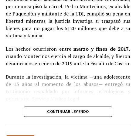
pero nunca pisó la cárcel. Pedro Montecinos, ex alcalde
de Puqueldón y militante de la UDI, cumplió su pena en
libertad mientras la justicia investiga si traspasó sus
bienes para no pagar los $120 millones que debe a su
víctima y familia.
Los hechos ocurrieron entre
marzo y fines de 2017
,
cuando Montecinos ejercía el cargo de alcalde, y fueron
denunciados en enero de 2019 ante la Fiscalía de Castro.
Durante la investigación, la víctima —una adolescente
de 13 años al momento de los abusos— entregó su
testimonio respaldado por informes psicológicos y
pericias del Servicio Médico Legal.
Ante la contundencia de los antecedentes, el imputado
CONTINUAR LEYENDO
aceptó los cargos
en un procedimiento abreviado,
reconociendo su responsabilidad en los hechos.
La condena y el cumplimiento en libertad