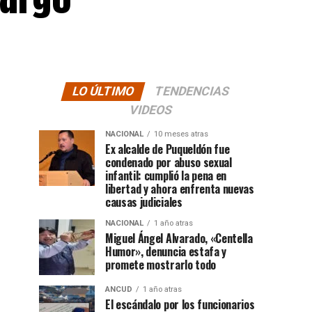
LO ÚLTIMO
TENDENCIAS
VIDEOS
NACIONAL
10 meses atras
Ex alcalde de Puqueldón fue
condenado por abuso sexual
infantil: cumplió la pena en
libertad y ahora enfrenta nuevas
causas judiciales
NACIONAL
1 año atras
Miguel Ángel Alvarado, «Centella
Humor», denuncia estafa y
promete mostrarlo todo
ANCUD
1 año atras
El escándalo por los funcionarios