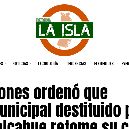
ES
NOTICIAS
TECNOLOGÍA
TENDENCIAS
EFEMERIDES
EVE
iones ordenó que
nicipal destituido 
alcahue retome su 