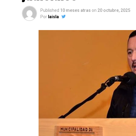
Published
10 meses atras
on
20 octubre, 2025
Por
laisla