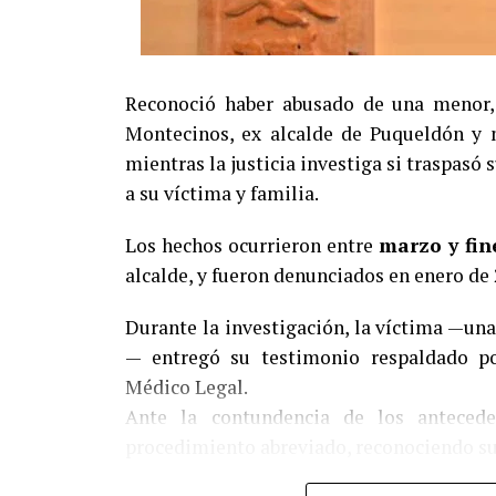
Reconoció haber abusado de una menor, 
Montecinos, ex alcalde de Puqueldón y m
mientras la justicia investiga si traspasó
a su víctima y familia.
Los hechos ocurrieron entre
marzo y fin
alcalde, y fueron denunciados en enero de 
Durante la investigación, la víctima —un
— entregó su testimonio respaldado por
Médico Legal.
Ante la contundencia de los anteced
procedimiento abreviado, reconociendo su