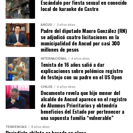
Escándalo por fiesta sexual en conocido
propiedad por más de 5 años.
local de karaoke de Castro
“Efectivamente al interpretar el dictamen de
Contraloría, si bien es cierto, permite nuevamente
ANCUD
3 años atras
Padre del diputado Mauro González (RN)
sanear sitios, sobre la propiedad particular en el
se adjudicó cuatro licitaciones en la
sector rural específicamente, viene con algunas
municipalidad de Ancud por casi 300
precisiones y van a ser más rigurosos en la
millones de pesos
ocupación material, es decir, la persona que quiera
sanear tiene que tener un inmueble construido
INTERNACIONAL
4 años atras
Tenista de 16 años salió a dar
sobre el sitio, tiene que estar cerrado, tiene que
explicaciones sobre polémico registro
estar conectado idealmente a los servicios básicos,
de festejo con su padre en el US Open
idealmente a agua potable, luz eléctrica y tener
dominio de ocupación material por más de 5 años,
CHILOE
6 años atras
Documento revela que hijo menor del
como lo dice la Ley”,
recalcó el consejero de la
alcalde de Ancud aparece en el registro
provincia de Chiloé.
de Alumnos Prioritarios y obtendría
beneficios del Estado por pertenecer a
Cabe recordar que el consejero Francisco Cárcamo había
una supuesta familia “vulnerable”
planteado esta inquietud el pasado 20 de marzo en el
TENDENCIAS
8 años atras
Consejo Regional, logrando el acuerdo de todos los
Periodista chilote es besado en plena