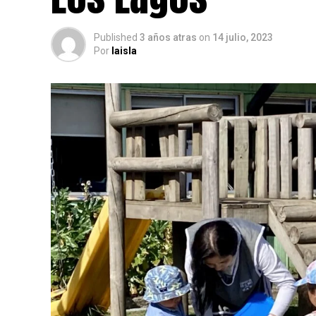
Published
3 años atras
on
14 julio, 2023
Por
laisla