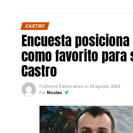
CASTRO
Encuesta posiciona
como favorito para 
Castro
Published
2 años atras
on
30 agosto, 2024
Por
Nicolas