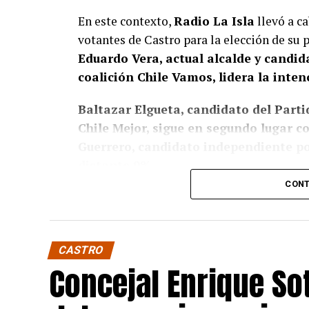
En este contexto,
Radio La Isla
llevó a ca
votantes de Castro para la elección de su
Eduardo Vera, actual alcalde y candi
coalición Chile Vamos, lidera la inten
Baltazar Elgueta, candidato del Partid
Chile Mejor, sigue en segundo lugar 
Guerrero, candidato independiente por
distante 9%.
CONT
Estos resultados confirman, de algún modo
presencia de Vera en la política local, don
respaldando su figura en otras de potenci
CASTRO
candidata a la presidencia, Evelyn Ma
Concejal Enrique Sot
haberle asegurado un respaldo considerable 
encuesta.