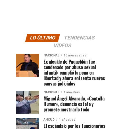
LO ÚLTIMO
TENDENCIAS
VIDEOS
NACIONAL
10 meses atras
Ex alcalde de Puqueldón fue
condenado por abuso sexual
infantil: cumplió la pena en
libertad y ahora enfrenta nuevas
causas judiciales
NACIONAL
1 año atras
Miguel Ángel Alvarado, «Centella
Humor», denuncia estafa y
promete mostrarlo todo
ANCUD
1 año atras
El escándalo por los funcionarios