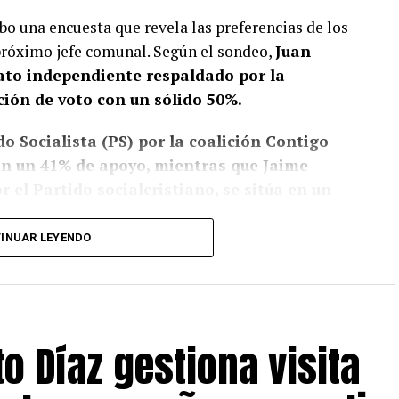
bo una encuesta que revela las preferencias de los
 próximo jefe comunal. Según el sondeo,
Juan
dato independiente respaldado por la
ción de voto con un sólido 50%.
o Socialista (PS) por la coalición Contigo
con un 41% de apoyo, mientras que Jaime
 el Partido socialcristiano, se sitúa en un
INUAR LEYENDO
, pese a que no sean concluyentes, la fuerte
de ha ejercido un liderazgo significativo,
al mayor envergadura como lo sería la eventual
tthei
. Su gestión al frente del municipio parece
o Díaz gestiona visita
entre los votantes, lo que se refleja en la