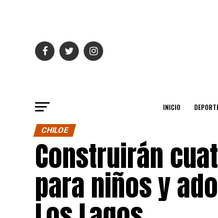
INICIO
DEPORT
CHILOE
Construirán cua
para niños y ado
Los Lagos