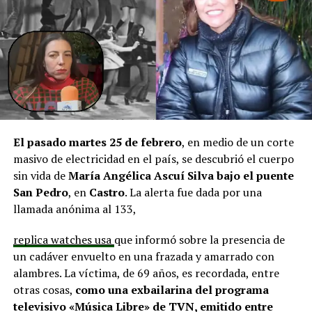
agregando que en su comuna tienen iniciativas
aprobadas que aún esperan financiamiento, como la
infraestructura del Club Deportivo Bernardo O’Higgins
y el cierre perimetral del Club Deportivo Aucar, obras
fundamentales para el desarrollo comunitario.
El alcalde de Quemchi, Javier Ugarte
, expresó una
situación similar, señalando que en su comuna tienen
proyectos elegibles tanto en PMU como en PMB, pero
El pasado martes 25 de febrero
, en medio de un corte
que hasta la fecha no han recibido respuesta clara sobre
masivo de electricidad en el país, se descubrió el cuerpo
si se entregarán los recursos.
“Preocupa esta situación,
sin vida de
María Angélica Ascuí Silva
bajo el puente
estos son proyectos que vienen trabajándose desde
San Pedro
, en
Castro
. La alerta fue dada por una
hace tiempo y que hoy están en riesgo por la falta de
llamada anónima al 133,
financiamiento”,
declaró.
replica watches usa
que informó sobre la presencia de
En la comuna de
Curaco de Vélez, la alcaldesa Javiera
un cadáver envuelto en una frazada y amarrado con
Yáñez
indicó que históricamente la Subdere ha apoyado
alambres. La víctima, de 69 años, es recordada, entre
a los municipios en diversos proyectos y que confía en
otras cosas,
como una exbailarina del programa
que durante el año se asignen nuevos recursos, aunque
televisivo «Música Libre» de TVN, emitido entre