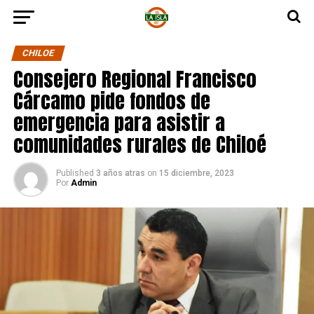
CHILOE
Consejero Regional Francisco
Cárcamo pide fondos de
emergencia para asistir a
comunidades rurales de Chiloé
Published
3 años atras
on
15 diciembre, 2023
Por
Admin