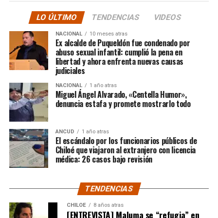
comunidad educativa local.
anterior.
LO ÚLTIMO
TENDENCIAS
VIDEOS
“En su minuto, lamentablemente hubo un dictamen
NACIONAL
10 meses atras
de Contraloría que prohibía los saneamientos de
Ex alcalde de Puqueldón fue condenado por
abuso sexual infantil: cumplió la pena en
sitios, sobre la Ley 2.695, y eso lo consideramos una
libertad y ahora enfrenta nuevas causas
medida injusta por un caso particular que ocurrió en
judiciales
Santiago y que estaba afectando a la gente de
NACIONAL
1 año atras
nuestra provincia. Afortunadamente un nuevo
Miguel Ángel Alvarado, «Centella Humor»,
dictamen de Contraloría General de la República
denuncia estafa y promete mostrarlo todo
deja sin efecto esa resolución y va a permitir
nuevamente que todas las carpetas de saneamiento
ANCUD
1 año atras
de títulos de dominios sobre la propiedad particular,
El escándalo por los funcionarios públicos de
vuelvan a seguir su tramitación y puedan obtener su
Chiloé que viajaron al extranjero con licencia
título de dominio”,
médica: 26 casos bajo revisión
expresó el Consejero Cárcamo.
Recordó que, en un caso puntual, un vecino de la
TENDENCIAS
comuna de Castro, que tenía un expediente que cumplía
con todos los antecedentes técnicos, administrativos y
CHILOE
8 años atras
[ENTREVISTA] Maluma se “refugia” en
jurídicos, solo le faltaba la inscripción en el Conservador