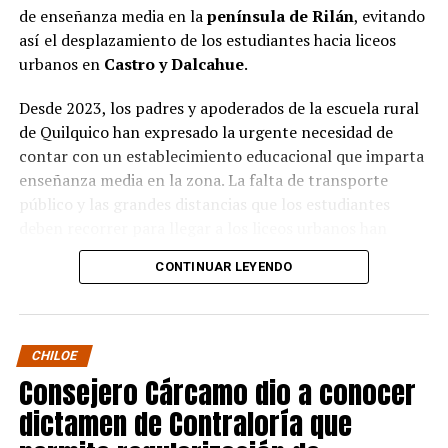
de enseñanza media en la
península de Rilán
, evitando
así el desplazamiento de los estudiantes hacia liceos
urbanos en
Castro y Dalcahue
.
Desde 2023, los padres y apoderados de la escuela rural
de Quilquico han expresado la urgente necesidad de
contar con un establecimiento educacional que imparta
enseñanza media en la zona. La falta de transporte
público y las grandes distancias que los estudiantes
deben recorrer para llegar a los liceos urbanos han
generado preocupaciones sobre el desapego familiar y el
CONTINUAR LEYENDO
aumento de la deserción escolar.
Durante la visita, el Seremi de Educación pudo conocer
de primera mano el proyecto educativo de la escuela, el
CHILOE
cual tiene una fuerte orientación cultural, ambiental e
Consejero Cárcamo dio a conocer
indígena. Los padres y apoderados presentaron sus
dictamen de Contraloría que
argumentos sobre la necesidad de avanzar en la
creación de un centro de enseñanza media en la