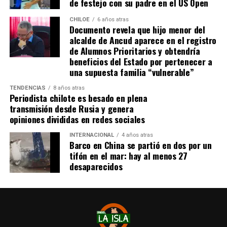
de festejo con su padre en el US Open
idealmente a agua potable, luz eléctrica y tener
dominio de ocupación material por más de 5 años,
CHILOE
6 años atras
Documento revela que hijo menor del
como lo dice la Ley”,
recalcó el consejero de la
alcalde de Ancud aparece en el registro
provincia de Chiloé.
de Alumnos Prioritarios y obtendría
beneficios del Estado por pertenecer a
Cabe recordar que el consejero Francisco Cárcamo había
una supuesta familia “vulnerable”
planteado esta inquietud el pasado 20 de marzo en el
TENDENCIAS
8 años atras
Consejo Regional, logrando el acuerdo de todos los
Periodista chilote es besado en plena
consejeros para oficiar al Ministerio del ramo e invitar a
transmisión desde Rusia y genera
la Seremi de Bienes Nacionales para informar de la
opiniones divididas en redes sociales
situación.
INTERNACIONAL
4 años atras
Barco en China se partió en dos por un
El personero indicó que la aplicación del dictamen de
tifón en el mar: hay al menos 27
Contraloría había generado una tremenda
desaparecidos
contradicción entre ministerios, dado que por un lado el
Ministerio de Bienes Nacionales no entregaba títulos de
dominio y por otra parte el Ministerio de Vivienda
llamaba a postular a subsidios habitaciones rurales,
recalcando que para acceder a este beneficio, se deben