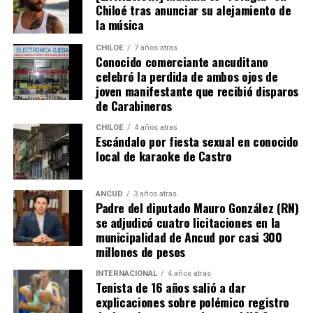
Chiloé tras anunciar su alejamiento de
de Bienes Raíces, pero su tramitación fue rechazada.
la música
El Consejero Francisco Cárcamo insistió que el nuevo
CHILOE
7 años atras
dictamen de Contraloría es una buena noticia para
Conocido comerciante ancuditano
celebró la perdida de ambos ojos de
muchas familias que desde hace un tiempo venían
joven manifestante que recibió disparos
tramitando la regularización de sus sitios, aunque ahora
de Carabineros
también tendrán que responder con algunos requisitos
como por ejemplo tener un periodo de ocupación de la
CHILOE
4 años atras
Escándalo por fiesta sexual en conocido
propiedad por más de 5 años.
local de karaoke de Castro
“Efectivamente al interpretar el dictamen de
Contraloría, si bien es cierto, permite nuevamente
ANCUD
3 años atras
Padre del diputado Mauro González (RN)
sanear sitios, sobre la propiedad particular en el
se adjudicó cuatro licitaciones en la
sector rural específicamente, viene con algunas
municipalidad de Ancud por casi 300
precisiones y van a ser más rigurosos en la
millones de pesos
ocupación material, es decir, la persona que quiera
sanear tiene que tener un inmueble construido
INTERNACIONAL
4 años atras
Tenista de 16 años salió a dar
sobre el sitio, tiene que estar cerrado, tiene que
explicaciones sobre polémico registro
estar conectado idealmente a los servicios básicos,