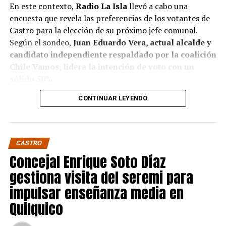
En este contexto,
Radio La Isla
llevó a cabo una
encuesta que revela las preferencias de los votantes de
Castro para la elección de su próximo jefe comunal.
Según el sondeo,
Juan Eduardo Vera, actual alcalde y
candidato independiente respaldado por la coalición
Chile Vamos, lidera la intención de voto con un
sólido 50%.
CONTINUAR LEYENDO
Baltazar Elgueta, candidato del Partido Socialista
(PS) por la coalición Contigo Chile Mejor, sigue en
segundo lugar con un 41% de apoyo, mientras que
Jaime Guerrero, candidato independiente por el
CASTRO
Partido socialcristiano, se sitúa en un distante 9%.
Concejal Enrique Soto Díaz
Estos resultados confirman, de algún modo, pese a que
gestiona visita del seremi para
no sean concluyentes, la fuerte presencia de Vera en la
impulsar enseñanza media en
política local, donde ha ejercido un liderazgo
Quilquico
significativo, respaldando su figura en otras de
potencial mayor envergadura como lo sería la eventual