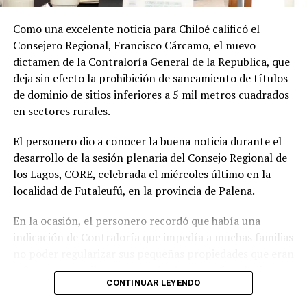
Soto Díaz también destacó su continuo apoyo a la
comunidad:
«En paralelo, he estado acompañando a
Como una excelente noticia para Chiloé calificó el
la comunidad en lo que fue su presentación al
Consejero Regional, Francisco Cárcamo, el nuevo
concejo municipal, donde ya evaluamos aportar a
dictamen de la Contraloría General de la Republica, que
este sueño con la futura compra de un terreno que
deja sin efecto la prohibición de saneamiento de títulos
permita el crecimiento de la escuela y así poder
de dominio de sitios inferiores a 5 mil metros cuadrados
albergar la enseñanza media que todos anhelamos.»
en sectores rurales.
«Es un orgullo aportar al sueño educativo de esta
El personero dio a conocer la buena noticia durante el
comunidad. Desde su equipo profesional han hecho
desarrollo de la sesión plenaria del Consejo Regional de
invaluables aportes a nuestra identidad. Son un
los Lagos, CORE, celebrada el miércoles último en la
grupo fantástico, con grandes liderazgos que hoy son
localidad de Futaleufú, en la provincia de Palena.
pioneros y vanguardistas en la educación rural de
nuestro país,»
concluyó.
En la ocasión, el personero recordó que había una
indicación de Contraloría que impedía a muchas familias
La gestión de Soto y la visita del Seremi de Educación
no poder regularizar sus pequeñas propiedades que eran
representan un paso significativo hacia la mejora y
inferiores a 5 mil metros cuadrados, pero fue el mismo
expansión de la educación en la península de Rilán,
CONTINUAR LEYENDO
organismo contralor que dispuso de otro dictamen la
atendiendo a las necesidades y aspiraciones de la
semana pasada, para dejar sin efecto la indicación