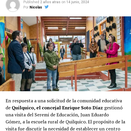
Published
2 años atras
on
14 junio, 2024
candidata a la presidencia, Evelyn Matthei
. Su gestión
Por
Nicolas
al frente del municipio parece haberle asegurado un
respaldo considerable entre los votantes, lo que se
refleja en la encuesta.
Las elecciones de octubre serán decisivas para Castro, y
los próximos días serán cruciales para todos los
candidatos en la recta final hacia las urnas.
En respuesta a una solicitud de la comunidad educativa
de
Quilquico, el concejal Enrique Soto Díaz
gestionó
una visita del Seremi de Educación, Juan Eduardo
Gómez, a la escuela rural de Quilquico. El propósito de la
visita fue discutir la necesidad de establecer un centro