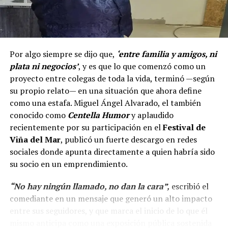
Por algo siempre se dijo que,
‘entre familia y amigos, ni
plata ni negocios’
, y es que lo que comenzó como un
proyecto entre colegas de toda la vida, terminó —según
su propio relato— en una situación que ahora define
como una estafa. Miguel Ángel Alvarado, el también
conocido como
Centella Humor
y aplaudido
recientemente por su participación en el
Festival de
Viña del Mar
, publicó un fuerte descargo en redes
sociales donde apunta directamente a quien habría sido
su socio en un emprendimiento.
“No hay ningún llamado, no dan la cara”,
escribió el
comediante en un mensaje que generó un alto impacto
entre sus seguidores, y que marca el inicio de lo que él
mismo anticipa como una exposición pública sostenida