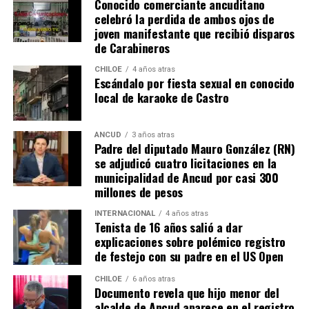
Conocido comerciante ancuditano
celebró la perdida de ambos ojos de
joven manifestante que recibió disparos
de Carabineros
CHILOE
4 años atras
Escándalo por fiesta sexual en conocido
local de karaoke de Castro
ANCUD
3 años atras
Padre del diputado Mauro González (RN)
se adjudicó cuatro licitaciones en la
municipalidad de Ancud por casi 300
millones de pesos
INTERNACIONAL
4 años atras
Tenista de 16 años salió a dar
explicaciones sobre polémico registro
de festejo con su padre en el US Open
CHILOE
6 años atras
Documento revela que hijo menor del
alcalde de Ancud aparece en el registro