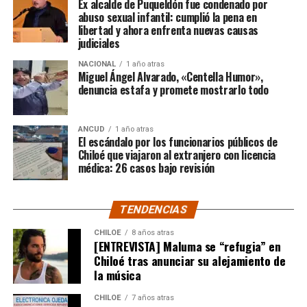
Ex alcalde de Puqueldón fue condenado por
ocurrido:
abuso sexual infantil: cumplió la pena en
libertad y ahora enfrenta nuevas causas
judiciales
“Gracias a todos por el
NACIONAL
1 año atras
apoyo!!!!”
Miguel Ángel Alvarado, «Centella Humor»,
denuncia estafa y promete mostrarlo todo
Por el momento, las personas aludidas no han emitido
ANCUD
1 año atras
declaraciones públicas. La historia, según Centella,
El escándalo por los funcionarios públicos de
recién comienza y, el mencionado posteo, ha generado
Chiloé que viajaron al extranjero con licencia
médica: 26 casos bajo revisión
comentarios de todo tipo, en su gran mayoría, a favor
del humorista de Punta Arenas.
TENDENCIAS
CHILOE
8 años atras
[ENTREVISTA] Maluma se “refugia” en
Chiloé tras anunciar su alejamiento de
la música
CHILOE
7 años atras