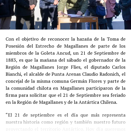
Su
conducta anterior irreprochable
, al no
registrar antecedentes penales previos.
Estas circunstancias jurídicas, sumadas al
procedimiento abreviado, redujeron la posibilidad de un
cumplimiento efectivo en recinto penitenciario.
Con el objetivo de reconocer la hazaña de la Toma de
Posesión del Estrecho de Magallanes de parte de los
Indemnización a la víctima y nueva investigación
miembros de la Goleta Ancud, un 21 de Septiembre de
por ocultamiento de bienes
1883, es que la mañana del sábado el gobernador de la
Región de Magallanes Jorge Flies, el diputado Carlos
En el ámbito civil, el
Juzgado de Letras de Castro
dictó
Bianchi, el alcalde de Punta Arenas Claudio Radonich, el
en
septiembre de 2023
una sentencia que obliga a
concejal de la misma comuna Germán Flores y parte de
Pedro Montecinos a
pagar una indemnización total de
la comunidad chilota en Magallanes participaron de la
$120 millones
por concepto de daño moral:
firma para solicitar que el 21 de Septiembre sea feriado
en la Región de Magallanes y de la Antártica Chilena.
$80 millones
a favor de la víctima.
“El 21 de septiembre es el día que más representa
$40 millones
a favor de su madre.
nuestra historia como región y también nuestro futuro
Sin embargo, la Fiscalía abrió una nueva línea
proyectando el territorio Antártico. Hoy día queremos