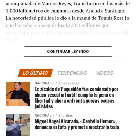
acompañada de Marcos Reyes, transitaron en los más de
1.000 kilómetros de caminata desde Ancud a Santiago.
La notoriedad pública le dio a la mamá de Tomás Ross lo
que buscaba, conseguir los $3.500 millones que
necesitaba para darle una oportunidad a la corta vida de
su hijo.
CONTINUAR LEYENDO
La solidaridad y empatía de los chilenos en cada paso
recorrido fue tanta que el objetivo no solo se alcanzó,
sino que se superó con creces. De hecho, el último
LO ÚLTIMO
TENDENCIAS
VIDEOS
cómputo dado a conocer reveló la suma total de
$3.689.545.200.
NACIONAL
10 meses atras
Ex alcalde de Puqueldón fue condenado por
abuso sexual infantil: cumplió la pena en
Según Camila Gómez, el excedente de casi $200
libertad y ahora enfrenta nuevas causas
millones sería destinado
para los costos médicos
judiciales
asociados al suministro del Elevidys «porque los 3.500
NACIONAL
1 año atras
millones
solo incluye el frasco del fármaco y no los
Miguel Ángel Alvarado, «Centella Humor»,
otros gastos relacionados con los tres meses del
denuncia estafa y promete mostrarlo todo
tratamiento
«, indicó a Meganonoticias.cl