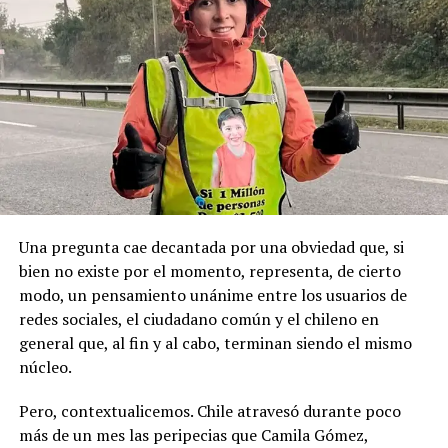
locales, principalmente de derecha.
geopolítica que es tan importante”.
Pese a la gravedad a la gravedad de los hechos, no se
Recordemos que el 21 de Septiembre de 1883 se produjo
registraron declaraciones públicas de su partido ni
la Toma de Posesión del Estrecho de Magallanes, donde
sanciones políticas posteriores.
el capitán Juan Guillermos y 23 tripulantes a bordo de la
Goleta de Guerra Ancud de la Armada tomaron posesión
de estas tierras patagónicas donde izaron la bandera
nacional declarando este territorio como parte de Chile.
Una pregunta cae decantada por una obviedad que, si
bien no existe por el momento, representa, de cierto
modo, un pensamiento unánime entre los usuarios de
redes sociales, el ciudadano común y el chileno en
general que, al fin y al cabo, terminan siendo el mismo
núcleo.
Pero, contextualicemos. Chile atravesó durante poco
más de un mes las peripecias que Camila Gómez,