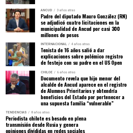
los caminos conducen a… La Moneda y, mientras se
espera ese gesto por parte de la madre del pequeño
ANCUD
3 años atras
Padre del diputado Mauro González (RN)
Tomás, los pasos siguen quemando los pies de Fernando
se adjudicó cuatro licitaciones en la
en pos de que cada kilómetro recorrido, signifique más
municipalidad de Ancud por casi 300
que una llegada a Santiago, un arribo a la cura de su hijo
millones de pesos
Dante.
INTERNACIONAL
4 años atras
Tenista de 16 años salió a dar
Actualmente, Gómez se encuentra en Santiago
explicaciones sobre polémico registro
realizando trámites y participando como invitada en
de festejo con su padre en el US Open
distintos medios de comunicación. Aunque aún no tiene
una fecha exacta para su viaje a Estados Unidos, donde
CHILOE
6 años atras
Documento revela que hijo menor del
se administra el medicamento, indicó que esperan
alcalde de Ancud aparece en el registro
realizarlo «a mediados de junio».
de Alumnos Prioritarios y obtendría
beneficios del Estado por pertenecer a
Cabe destacar que, pese a que se logró reunir el dinero y,
una supuesta familia “vulnerable”
por ende, la meta se cumplió, continúan circulando por
TENDENCIAS
8 años atras
redes sociales, eventos a beneficios de Tomás Ross.
Periodista chilote es besado en plena
transmisión desde Rusia y genera
¿Como ayudar?
opiniones divididas en redes sociales