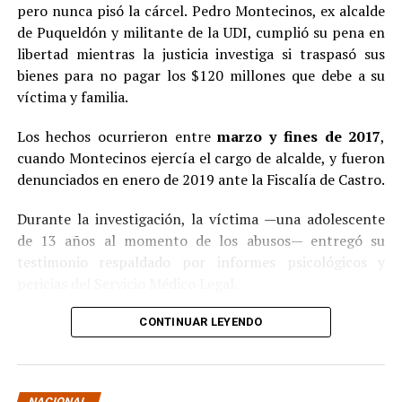
pero nunca pisó la cárcel. Pedro Montecinos, ex alcalde
de Puqueldón y militante de la UDI, cumplió su pena en
libertad mientras la justicia investiga si traspasó sus
bienes para no pagar los $120 millones que debe a su
víctima y familia.
Los hechos ocurrieron entre
marzo y fines de 2017
,
cuando Montecinos ejercía el cargo de alcalde, y fueron
denunciados en enero de 2019 ante la Fiscalía de Castro.
Durante la investigación, la víctima —una adolescente
de 13 años al momento de los abusos— entregó su
testimonio respaldado por informes psicológicos y
pericias del Servicio Médico Legal.
Ante la contundencia de los antecedentes, el imputado
CONTINUAR LEYENDO
aceptó los cargos
en un procedimiento abreviado,
reconociendo su responsabilidad en los hechos.
La condena y el cumplimiento en libertad
NACIONAL