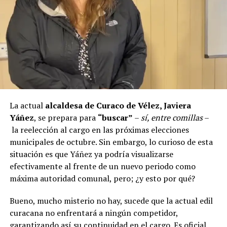
y el cierre perimetral del Club Deportivo Aucar, obras
fundamentales para el desarrollo comunitario.
El alcalde de Quemchi, Javier Ugarte
, expresó una
situación similar, señalando que en su comuna tienen
proyectos elegibles tanto en PMU como en PMB, pero
que hasta la fecha no han recibido respuesta clara sobre
si se entregarán los recursos.
“Preocupa esta situación,
estos son proyectos que vienen trabajándose desde
La actual
alcaldesa de Curaco de Vélez, Javiera
hace tiempo y que hoy están en riesgo por la falta de
Yáñez
, se prepara para
“buscar”
–
sí, entre comillas
–
financiamiento”,
declaró.
la reelección al cargo en las próximas elecciones
municipales de octubre. Sin embargo, lo curioso de esta
En la comuna de
Curaco de Vélez, la alcaldesa Javiera
situación es que Yáñez ya podría visualizarse
Yáñez
indicó que históricamente la Subdere ha apoyado
efectivamente al frente de un nuevo periodo como
a los municipios en diversos proyectos y que confía en
máxima autoridad comunal, pero; ¿y esto por qué?
que durante el año se asignen nuevos recursos, aunque
reconoció una disminución evidente en comparación
Bueno, mucho misterio no hay, sucede que la actual edil
con ejercicios anteriores. Señaló que su administración
curacana no enfrentará a ningún competidor,
ha presentado iniciativas por más de 200 millones de
garantizando así su continuidad en el cargo. Es oficial