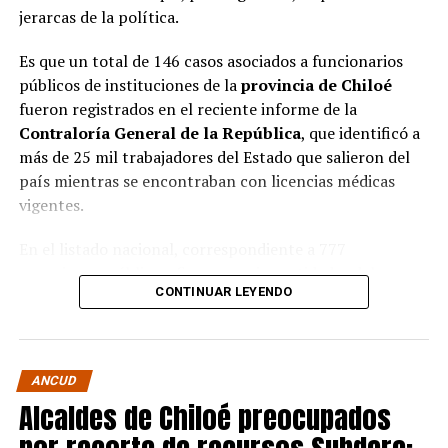
jerarcas de la política.
Es que un total de 146 casos asociados a funcionarios
públicos de instituciones de la
provincia de Chiloé
fueron registrados en el reciente informe de la
Contraloría General de la República
, que identificó a
más de 25 mil trabajadores del Estado que salieron del
país mientras se encontraban con licencias médicas
vigentes.
En el listado nacional, correspondiente a 777
organismos públicos, figuran varias entidades del
CONTINUAR LEYENDO
archipiélago. La
Municipalidad de Castro
aparece con
16 casos
, siendo la que registra la mayor cantidad
dentro de la provincia. Le siguen la
Corporación
Municipal de Quellón
, con
77 casos
; la
Corporación
ANCUD
Municipal de Curaco de Vélez
, con
17
; y el
Servicio de
Alcaldes de Chiloé preocupados
Salud Chiloé
, con
11
. También figuran la
Municipalidad de Ancud
, con
5 casos
; la