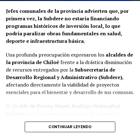
La Contraloría ha anunciado que continuará con las
Jefes comunales de la provincia advierten que, por
fiscalizaciones y solicitará antecedentes a cada
primera vez, la Subdere no estaría financiando
organismo involucrado para determinar las
programas históricos de inversión local, lo que
responsabilidades administrativas correspondientes.
podría paralizar obras fundamentales en salud,
deporte e infraestructura básica.
Una profunda preocupación expresaron los
alcaldes de
la provincia de Chiloé
frente a la drástica disminución
de recursos entregados por la
Subsecretaría de
Desarrollo Regional y Administrativo (Subdere)
,
afectando directamente la viabilidad de proyectos
esenciales para el bienestar y desarrollo de sus comunas.
El alca
lde de Puerto Montt, Rodrigo Wainraihgt
Galilea
, fue el primero en encender las alarmas al
denunciar públicamente que la Subdere no cuenta con
CONTINUAR LEYENDO
fondos para financiar iniciativas del Programa de
Mejoramiento Urbano (PMU) ni del Programa de