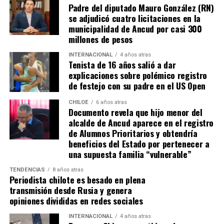
Padre del diputado Mauro González (RN)
desarrollo local.
se adjudicó cuatro licitaciones en la
municipalidad de Ancud por casi 300
“Se
guimos trabajando con esperanza, pero sin
millones de pesos
certezas”
, concluyó el alcalde de Quemchi, reflejando el
sentimiento generalizado entre los ediles de Chiloé ante
INTERNACIONAL
4 años atras
Tenista de 16 años salió a dar
la disminución de recursos provenientes de la Subdere.
explicaciones sobre polémico registro
de festejo con su padre en el US Open
CHILOE
6 años atras
Documento revela que hijo menor del
alcalde de Ancud aparece en el registro
de Alumnos Prioritarios y obtendría
beneficios del Estado por pertenecer a
una supuesta familia “vulnerable”
TENDENCIAS
8 años atras
Periodista chilote es besado en plena
transmisión desde Rusia y genera
opiniones divididas en redes sociales
INTERNACIONAL
4 años atras