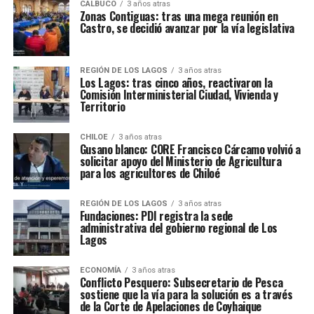
CALBUCO
3 años atras
Zonas Contiguas: tras una mega reunión en
Castro, se decidió avanzar por la vía legislativa
REGIÓN DE LOS LAGOS
3 años atras
Los Lagos: tras cinco años, reactivaron la
Comisión Interministerial Ciudad, Vivienda y
Territorio
CHILOE
3 años atras
Gusano blanco: CORE Francisco Cárcamo volvió a
solicitar apoyo del Ministerio de Agricultura
para los agricultores de Chiloé
REGIÓN DE LOS LAGOS
3 años atras
Fundaciones: PDI registra la sede
administrativa del gobierno regional de Los
Lagos
ECONOMÍA
3 años atras
Conflicto Pesquero: Subsecretario de Pesca
sostiene que la vía para la solución es a través
de la Corte de Apelaciones de Coyhaique