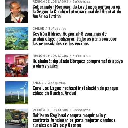
REGIÓN DE LOS LAGOS
3 años atras
Gobernador Regional de Los Lagos participa en
la Segunda Cumbre Internacional del Hábitat de
América Latina
CHILOE
3 años atras
Gestión Hídrica Regional: 8 comunas del
archipiélago realizaron talleres para conocer
las necesidades de los vecinos
REGIÓN DE LOS LAGOS
3 años atras
Hualaihué: diputado Bórquez comprometió apoyo
a obras viales
ANCUD
3 años atras
Core Los Lagos rechazó instalación de parque
eólico en Huicha, Ancud
REGIÓN DE LOS LAGOS
3 años atras
Gobierno Regional compra maquinaria y
contrata funcionarios para mejorar caminos
rurales en Chiloé y Osorno