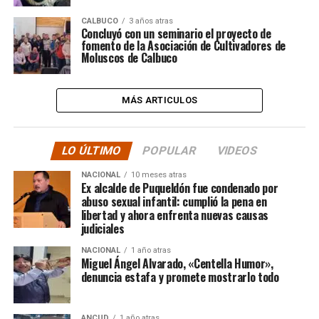
CALBUCO
3 años atras
Concluyó con un seminario el proyecto de
fomento de la Asociación de Cultivadores de
Moluscos de Calbuco
MÁS ARTICULOS
LO ÚLTIMO
POPULAR
VIDEOS
NACIONAL
10 meses atras
Ex alcalde de Puqueldón fue condenado por
abuso sexual infantil: cumplió la pena en
libertad y ahora enfrenta nuevas causas
judiciales
NACIONAL
1 año atras
Miguel Ángel Alvarado, «Centella Humor»,
denuncia estafa y promete mostrarlo todo
ANCUD
1 año atras