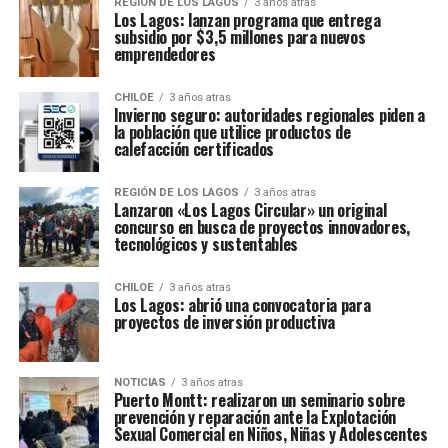
REGIÓN DE LOS LAGOS
3 años atras
Los Lagos: lanzan programa que entrega
subsidio por $3,5 millones para nuevos
emprendedores
CHILOE
3 años atras
Invierno seguro: autoridades regionales piden a
la población que utilice productos de
calefacción certificados
REGIÓN DE LOS LAGOS
3 años atras
Lanzaron «Los Lagos Circular» un original
concurso en busca de proyectos innovadores,
tecnológicos y sustentables
CHILOE
3 años atras
Los Lagos: abrió una convocatoria para
proyectos de inversión productiva
NOTICIAS
3 años atras
Puerto Montt: realizaron un seminario sobre
prevención y reparación ante la Explotación
Sexual Comercial en Niños, Niñas y Adolescentes