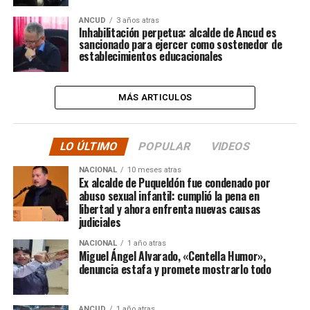
ANCUD
3 años atras
Inhabilitación perpetua: alcalde de Ancud es
sancionado para ejercer como sostenedor de
establecimientos educacionales
MÁS ARTICULOS
LO ÚLTIMO
POPULAR
VIDEOS
NACIONAL
10 meses atras
Ex alcalde de Puqueldón fue condenado por
abuso sexual infantil: cumplió la pena en
libertad y ahora enfrenta nuevas causas
judiciales
NACIONAL
1 año atras
Miguel Ángel Alvarado, «Centella Humor»,
denuncia estafa y promete mostrarlo todo
ANCUD
1 año atras