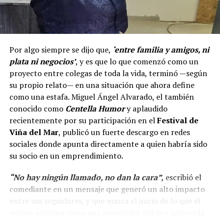
Por algo siempre se dijo que,
‘entre familia y amigos, ni
plata ni negocios’
, y es que lo que comenzó como un
proyecto entre colegas de toda la vida, terminó —según
su propio relato— en una situación que ahora define
como una estafa. Miguel Ángel Alvarado, el también
conocido como
Centella Humor
y aplaudido
recientemente por su participación en el
Festival de
Viña del Mar
, publicó un fuerte descargo en redes
sociales donde apunta directamente a quien habría sido
su socio en un emprendimiento.
“No hay ningún llamado, no dan la cara”,
escribió el
comediante en un mensaje que generó un alto impacto
entre sus seguidores, y que marca el inicio de lo que él
mismo anticipa como una exposición pública sostenida