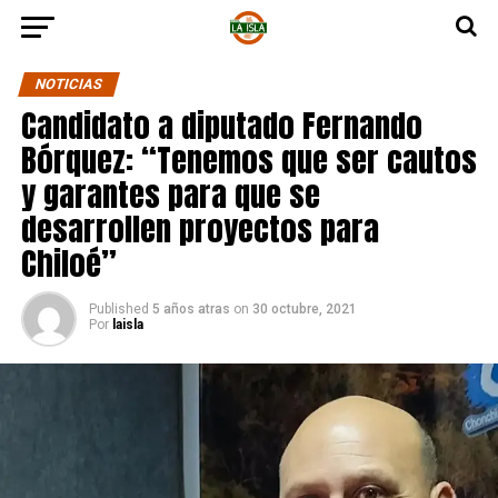
NOTICIAS
Candidato a diputado Fernando
Bórquez: “Tenemos que ser cautos
y garantes para que se
desarrollen proyectos para
Chiloé”
Published
5 años atras
on
30 octubre, 2021
Por
laisla