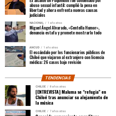
Ex alcalde de Puqueldón fue condenado por
ocurrido:
abuso sexual infantil: cumplió la pena en
libertad y ahora enfrenta nuevas causas
judiciales
“Gracias a todos por el
NACIONAL
1 año atras
apoyo!!!!”
Miguel Ángel Alvarado, «Centella Humor»,
denuncia estafa y promete mostrarlo todo
Por el momento, las personas aludidas no han emitido
ANCUD
1 año atras
declaraciones públicas. La historia, según Centella,
El escándalo por los funcionarios públicos de
recién comienza y, el mencionado posteo, ha generado
Chiloé que viajaron al extranjero con licencia
médica: 26 casos bajo revisión
comentarios de todo tipo, en su gran mayoría, a favor
del humorista de Punta Arenas.
TENDENCIAS
CHILOE
8 años atras
[ENTREVISTA] Maluma se “refugia” en
Chiloé tras anunciar su alejamiento de
la música
CHILOE
7 años atras