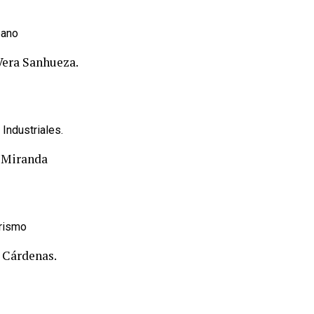
bano
Vera Sanhueza.
Industriales.
z Miranda
urismo
a Cárdenas.