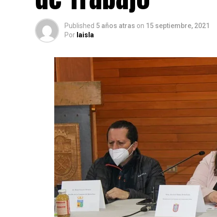
Published
5 años atras
on
15 septiembre, 2021
Por
laisla