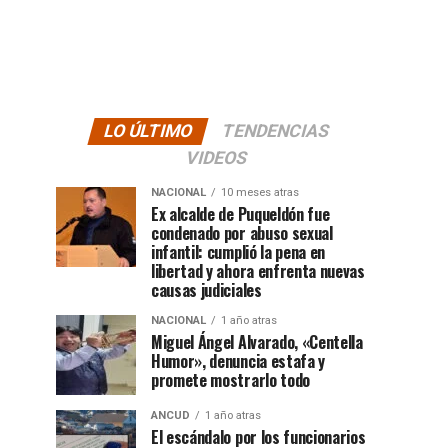
LO ÚLTIMO
TENDENCIAS
VIDEOS
NACIONAL
10 meses atras
Ex alcalde de Puqueldón fue
condenado por abuso sexual
infantil: cumplió la pena en
libertad y ahora enfrenta nuevas
causas judiciales
NACIONAL
1 año atras
Miguel Ángel Alvarado, «Centella
Humor», denuncia estafa y
promete mostrarlo todo
ANCUD
1 año atras
El escándalo por los funcionarios