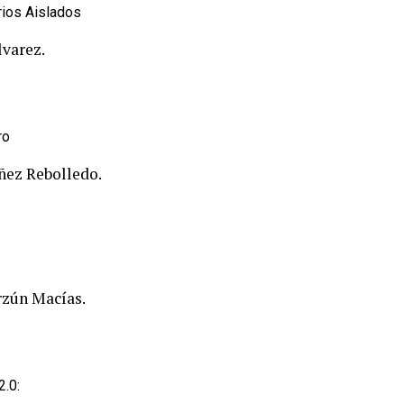
rios Aislados
lvarez.
ro
áñez Rebolledo.
rzún Macías.
2.0: