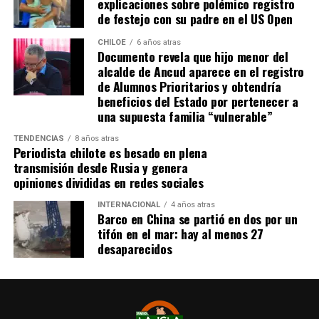
explicaciones sobre polémico registro
estar conectado idealmente a los servicios básicos,
de festejo con su padre en el US Open
idealmente a agua potable, luz eléctrica y tener
dominio de ocupación material por más de 5 años,
CHILOE
6 años atras
Documento revela que hijo menor del
como lo dice la Ley”,
recalcó el consejero de la
alcalde de Ancud aparece en el registro
provincia de Chiloé.
de Alumnos Prioritarios y obtendría
beneficios del Estado por pertenecer a
Cabe recordar que el consejero Francisco Cárcamo había
una supuesta familia “vulnerable”
planteado esta inquietud el pasado 20 de marzo en el
TENDENCIAS
8 años atras
Consejo Regional, logrando el acuerdo de todos los
Periodista chilote es besado en plena
consejeros para oficiar al Ministerio del ramo e invitar a
transmisión desde Rusia y genera
la Seremi de Bienes Nacionales para informar de la
opiniones divididas en redes sociales
situación.
INTERNACIONAL
4 años atras
Barco en China se partió en dos por un
El personero indicó que la aplicación del dictamen de
tifón en el mar: hay al menos 27
Contraloría había generado una tremenda
desaparecidos
contradicción entre ministerios, dado que por un lado el
Ministerio de Bienes Nacionales no entregaba títulos de
dominio y por otra parte el Ministerio de Vivienda
llamaba a postular a subsidios habitaciones rurales,