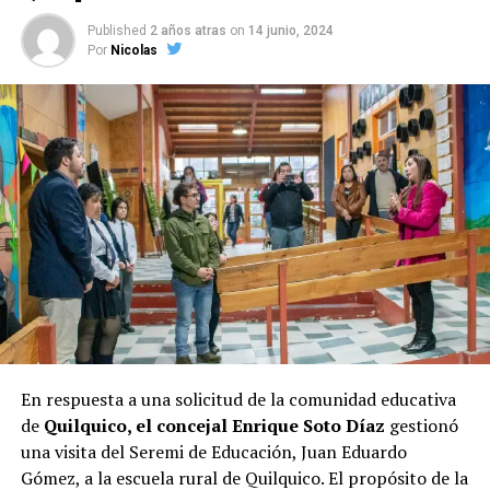
potencial mayor envergadura como lo sería la eventual
Published
2 años atras
on
14 junio, 2024
candidata a la presidencia, Evelyn Matthei
. Su gestión
Por
Nicolas
al frente del municipio parece haberle asegurado un
respaldo considerable entre los votantes, lo que se
refleja en la encuesta.
Las elecciones de octubre serán decisivas para Castro, y
los próximos días serán cruciales para todos los
candidatos en la recta final hacia las urnas.
En respuesta a una solicitud de la comunidad educativa
de
Quilquico, el concejal Enrique Soto Díaz
gestionó
una visita del Seremi de Educación, Juan Eduardo
Gómez, a la escuela rural de Quilquico. El propósito de la