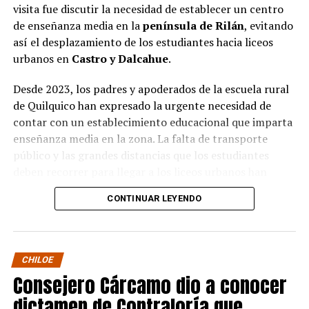
visita fue discutir la necesidad de establecer un centro
de enseñanza media en la
península de Rilán
, evitando
así el desplazamiento de los estudiantes hacia liceos
urbanos en
Castro y Dalcahue
.
Desde 2023, los padres y apoderados de la escuela rural
de Quilquico han expresado la urgente necesidad de
contar con un establecimiento educacional que imparta
enseñanza media en la zona. La falta de transporte
público y las grandes distancias que los estudiantes
deben recorrer para llegar a los liceos urbanos han
generado preocupaciones sobre el desapego familiar y el
CONTINUAR LEYENDO
aumento de la deserción escolar.
Durante la visita, el Seremi de Educación pudo conocer
de primera mano el proyecto educativo de la escuela, el
CHILOE
cual tiene una fuerte orientación cultural, ambiental e
Consejero Cárcamo dio a conocer
indígena. Los padres y apoderados presentaron sus
dictamen de Contraloría que
argumentos sobre la necesidad de avanzar en la