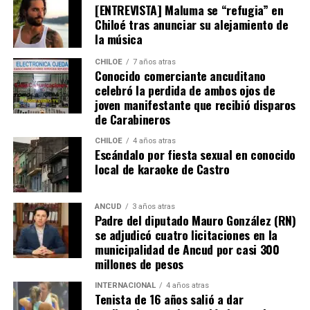
[ENTREVISTA] Maluma se “refugia” en
jurídicos, solo le faltaba la inscripción en el Conservador
Chiloé tras anunciar su alejamiento de
de Bienes Raíces, pero su tramitación fue rechazada.
la música
El Consejero Francisco Cárcamo insistió que el nuevo
CHILOE
7 años atras
dictamen de Contraloría es una buena noticia para
Conocido comerciante ancuditano
celebró la perdida de ambos ojos de
muchas familias que desde hace un tiempo venían
joven manifestante que recibió disparos
tramitando la regularización de sus sitios, aunque ahora
de Carabineros
también tendrán que responder con algunos requisitos
como por ejemplo tener un periodo de ocupación de la
CHILOE
4 años atras
Escándalo por fiesta sexual en conocido
propiedad por más de 5 años.
local de karaoke de Castro
“Efectivamente al interpretar el dictamen de
Contraloría, si bien es cierto, permite nuevamente
ANCUD
3 años atras
Padre del diputado Mauro González (RN)
sanear sitios, sobre la propiedad particular en el
se adjudicó cuatro licitaciones en la
sector rural específicamente, viene con algunas
municipalidad de Ancud por casi 300
precisiones y van a ser más rigurosos en la
millones de pesos
ocupación material, es decir, la persona que quiera
sanear tiene que tener un inmueble construido
INTERNACIONAL
4 años atras
Tenista de 16 años salió a dar
sobre el sitio, tiene que estar cerrado, tiene que