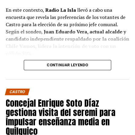
En este contexto,
Radio La Isla
llevó a cabo una
encuesta que revela las preferencias de los votantes de
Castro para la elección de su próximo jefe comunal.
Según el sondeo,
Juan Eduardo Vera, actual alcalde y
candidato independiente respaldado por la coalición
Chile Vamos, lidera la intención de voto con un
sólido 50%.
CONTINUAR LEYENDO
Baltazar Elgueta, candidato del Partido Socialista
(PS) por la coalición Contigo Chile Mejor, sigue en
segundo lugar con un 41% de apoyo, mientras que
Jaime Guerrero, candidato independiente por el
CASTRO
Partido socialcristiano, se sitúa en un distante 9%.
Concejal Enrique Soto Díaz
Estos resultados confirman, de algún modo, pese a que
gestiona visita del seremi para
no sean concluyentes, la fuerte presencia de Vera en la
impulsar enseñanza media en
política local, donde ha ejercido un liderazgo
Quilquico
significativo, respaldando su figura en otras de