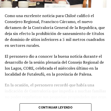
Soto Díaz también destacó su continuo apoyo a la
comunidad:
«En paralelo, he estado acompañando a
Como una excelente noticia para Chiloé calificó el
la comunidad en lo que fue su presentación al
Consejero Regional, Francisco Cárcamo, el nuevo
concejo municipal, donde ya evaluamos aportar a
dictamen de la Contraloría General de la Republica, que
este sueño con la futura compra de un terreno que
deja sin efecto la prohibición de saneamiento de títulos
permita el crecimiento de la escuela y así poder
de dominio de sitios inferiores a 5 mil metros cuadrados
albergar la enseñanza media que todos anhelamos.»
en sectores rurales.
«Es un orgullo aportar al sueño educativo de esta
El personero dio a conocer la buena noticia durante el
comunidad. Desde su equipo profesional han hecho
desarrollo de la sesión plenaria del Consejo Regional de
invaluables aportes a nuestra identidad. Son un
los Lagos, CORE, celebrada el miércoles último en la
grupo fantástico, con grandes liderazgos que hoy son
localidad de Futaleufú, en la provincia de Palena.
pioneros y vanguardistas en la educación rural de
nuestro país,»
concluyó.
En la ocasión, el personero recordó que había una
indicación de Contraloría que impedía a muchas familias
La gestión de Soto y la visita del Seremi de Educación
no poder regularizar sus pequeñas propiedades que eran
representan un paso significativo hacia la mejora y
inferiores a 5 mil metros cuadrados, pero fue el mismo
expansión de la educación en la península de Rilán,
CONTINUAR LEYENDO
organismo contralor que dispuso de otro dictamen la