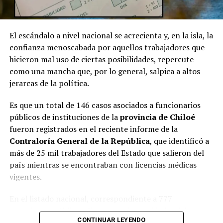
El escándalo a nivel nacional se acrecienta y, en la isla, la
confianza menoscabada por aquellos trabajadores que
hicieron mal uso de ciertas posibilidades, repercute
como una mancha que, por lo general, salpica a altos
jerarcas de la política.
Es que un total de 146 casos asociados a funcionarios
públicos de instituciones de la
provincia de Chiloé
fueron registrados en el reciente informe de la
Contraloría General de la República
, que identificó a
más de 25 mil trabajadores del Estado que salieron del
país mientras se encontraban con licencias médicas
vigentes.
En el listado nacional, correspondiente a 777
organismos públicos, figuran varias entidades del
CONTINUAR LEYENDO
archipiélago. La
Municipalidad de Castro
aparece con