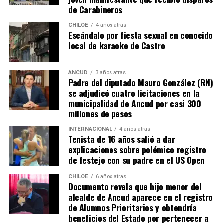
de Carabineros
La minuta afirma que estos avances reflejan una apuesta
por la equidad territorial, y que se continuará apoyando
CHILOE
4 años atras
Escándalo por fiesta sexual en conocido
a las comunas con mayores necesidades, aunque en la
local de karaoke de Castro
práctica, los alcaldes coinciden en que el actual
escenario genera incertidumbre y podría traducirse en
la paralización de iniciativas prioritarias para el
ANCUD
3 años atras
Padre del diputado Mauro González (RN)
desarrollo local.
se adjudicó cuatro licitaciones en la
municipalidad de Ancud por casi 300
“Se
guimos trabajando con esperanza, pero sin
millones de pesos
certezas”
, concluyó el alcalde de Quemchi, reflejando el
sentimiento generalizado entre los ediles de Chiloé ante
INTERNACIONAL
4 años atras
Tenista de 16 años salió a dar
la disminución de recursos provenientes de la Subdere.
explicaciones sobre polémico registro
de festejo con su padre en el US Open
CHILOE
6 años atras
Documento revela que hijo menor del
alcalde de Ancud aparece en el registro
de Alumnos Prioritarios y obtendría
beneficios del Estado por pertenecer a