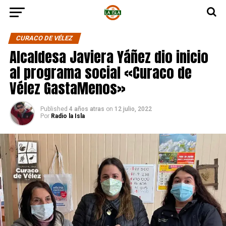
CURACO DE VÉLEZ
Alcaldesa Javiera Yáñez dio inicio
al programa social «Curaco de
Vélez GastaMenos»
Published
4 años atras
on
12 julio, 2022
Por
Radio la Isla