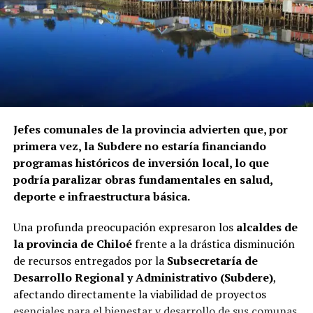
Servicio Nacional de Migraciones, a requerimiento de la
Contraloría. Hasta el momento, ninguna de las
instituciones mencionadas ha informado si ha iniciado
procedimientos disciplinarios ni ha emitido
declaraciones sobre los casos detectados.
La Contraloría ha anunciado que continuará con las
Jefes comunales de la provincia advierten que, por
fiscalizaciones y solicitará antecedentes a cada
primera vez, la Subdere no estaría financiando
organismo involucrado para determinar las
programas históricos de inversión local, lo que
responsabilidades administrativas correspondientes.
podría paralizar obras fundamentales en salud,
deporte e infraestructura básica.
Una profunda preocupación expresaron los
alcaldes de
la provincia de Chiloé
frente a la drástica disminución
de recursos entregados por la
Subsecretaría de
Desarrollo Regional y Administrativo (Subdere)
,
afectando directamente la viabilidad de proyectos
esenciales para el bienestar y desarrollo de sus comunas.