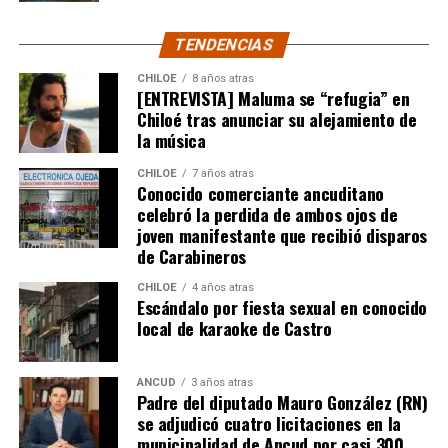
del humorista de Punta Arenas.
TENDENCIAS
CHILOE
8 años atras
[ENTREVISTA] Maluma se “refugia” en
Chiloé tras anunciar su alejamiento de
la música
CHILOE
7 años atras
Conocido comerciante ancuditano
celebró la perdida de ambos ojos de
joven manifestante que recibió disparos
de Carabineros
CHILOE
4 años atras
Escándalo por fiesta sexual en conocido
local de karaoke de Castro
ANCUD
3 años atras
Padre del diputado Mauro González (RN)
se adjudicó cuatro licitaciones en la
municipalidad de Ancud por casi 300