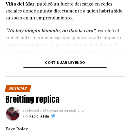
Viña del Mar
, publicó un fuerte descargo en redes
sociales donde apunta directamente a quien habría sido
su socio en un emprendimiento.
“No hay ningún llamado, no dan la cara”,
escribió el
comediante en un mensaje que generó un alto impacto
entre sus seguidores, y que marca el inicio de lo que él
mismo anticipa como una exposición pública sostenida
en el tiempo.
CONTINUAR LEYENDO
“Hola a todos, ya ha
pasado más casi dos mes
NOTICIAS
y no hay ningún llamado
Breitling replica
de cuando darán la cara
para pagar lo que yo con
Published
1 año atras
on
28 abril, 2025
Por
Radio la Isla
tanto sacrificio se hizo.”
Fake Rolex