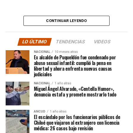
“
Desde ya comienzo en
tele y donde sea para
CONTINUAR LEYENDO
hacer justicia.”
LO ÚLTIMO
TENDENCIAS
VIDEOS
El posteo cierra con un mensaje de agradecimiento a
NACIONAL
10 meses atras
quienes lo han acompañado desde que compartió lo
Ex alcalde de Puqueldón fue condenado por
ocurrido:
abuso sexual infantil: cumplió la pena en
libertad y ahora enfrenta nuevas causas
judiciales
“Gracias a todos por el
NACIONAL
1 año atras
apoyo!!!!”
Miguel Ángel Alvarado, «Centella Humor»,
denuncia estafa y promete mostrarlo todo
Por el momento, las personas aludidas no han emitido
ANCUD
1 año atras
declaraciones públicas. La historia, según Centella,
El escándalo por los funcionarios públicos de
recién comienza y, el mencionado posteo, ha generado
Chiloé que viajaron al extranjero con licencia
médica: 26 casos bajo revisión
comentarios de todo tipo, en su gran mayoría, a favor