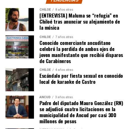
CHILOE
8 años atras
[ENTREVISTA] Maluma se “refugia” en
Chiloé tras anunciar su alejamiento de
la música
CHILOE
7 años atras
Conocido comerciante ancuditano
celebró la perdida de ambos ojos de
joven manifestante que recibió disparos
de Carabineros
CHILOE
4 años atras
Escándalo por fiesta sexual en conocido
local de karaoke de Castro
ANCUD
3 años atras
Padre del diputado Mauro González (RN)
se adjudicó cuatro licitaciones en la
municipalidad de Ancud por casi 300
millones de pesos