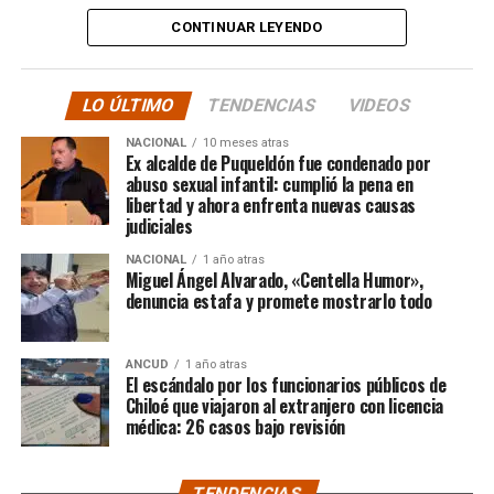
tele y donde sea para
CONTINUAR LEYENDO
hacer justicia.”
LO ÚLTIMO
TENDENCIAS
VIDEOS
El posteo cierra con un mensaje de agradecimiento a
NACIONAL
10 meses atras
quienes lo han acompañado desde que compartió lo
Ex alcalde de Puqueldón fue condenado por
ocurrido:
abuso sexual infantil: cumplió la pena en
libertad y ahora enfrenta nuevas causas
judiciales
“Gracias a todos por el
NACIONAL
1 año atras
apoyo!!!!”
Miguel Ángel Alvarado, «Centella Humor»,
denuncia estafa y promete mostrarlo todo
Por el momento, las personas aludidas no han emitido
ANCUD
1 año atras
declaraciones públicas. La historia, según Centella,
El escándalo por los funcionarios públicos de
recién comienza y, el mencionado posteo, ha generado
Chiloé que viajaron al extranjero con licencia
médica: 26 casos bajo revisión
comentarios de todo tipo, en su gran mayoría, a favor
del humorista de Punta Arenas.
TENDENCIAS