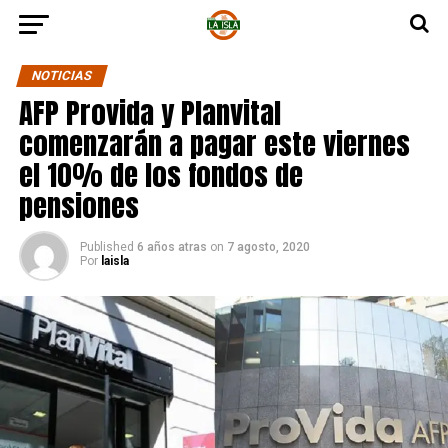
NOTICIAS
AFP Provida y Planvital
comenzarán a pagar este viernes
el 10% de los fondos de
pensiones
Published
6 años atras
on
7 agosto, 2020
Por
laisla