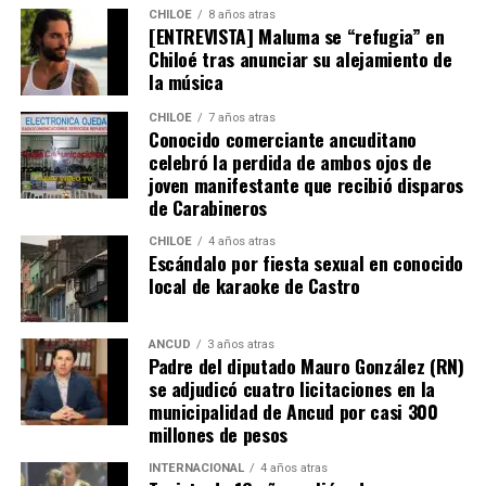
de Tomás Ross y, por si fuera poco, su padre, Fernando,
CHILOE
8 años atras
[ENTREVISTA] Maluma se “refugia” en
emprendió una caminata de Arica a Santiago para
Chiloé tras anunciar su alejamiento de
conseguir tal fin. Entonces, ¿quién mejor que Camila
la música
Gómez para ponerse en el lugar de quien comparte su
misma realidad, el Duchenne, salvando las “pequeñas
CHILOE
7 años atras
Conocido comerciante ancuditano
grandes” diferencias?
celebró la perdida de ambos ojos de
joven manifestante que recibió disparos
Voces al unísono se escuchan y se repiten en redes
de Carabineros
sociales, el pedido de donar ese excedente al Dante Jara
resuena desde todo Chiloé, cuna del apoyo recibido por
CHILOE
4 años atras
Escándalo por fiesta sexual en conocido
parte de Camila Gómez, hasta nuestro lejano norte. Es
local de karaoke de Castro
que, a diferencia del conocido dicho, en este caso, todos
los caminos conducen a… La Moneda y, mientras se
espera ese gesto por parte de la madre del pequeño
ANCUD
3 años atras
Padre del diputado Mauro González (RN)
Tomás, los pasos siguen quemando los pies de Fernando
se adjudicó cuatro licitaciones en la
en pos de que cada kilómetro recorrido, signifique más
municipalidad de Ancud por casi 300
que una llegada a Santiago, un arribo a la cura de su hijo
millones de pesos
Dante.
INTERNACIONAL
4 años atras