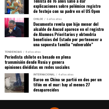
Tenista de 16 años salió a dar
Actualmente, Gómez se encuentra en Santiago
explicaciones sobre polémico registro
realizando trámites y participando como invitada en
de festejo con su padre en el US Open
distintos medios de comunicación. Aunque aún no tiene
una fecha exacta para su viaje a Estados Unidos, donde
CHILOE
6 años atras
Documento revela que hijo menor del
se administra el medicamento, indicó que esperan
alcalde de Ancud aparece en el registro
realizarlo «a mediados de junio».
de Alumnos Prioritarios y obtendría
beneficios del Estado por pertenecer a
Cabe destacar que, pese a que se logró reunir el dinero y,
una supuesta familia “vulnerable”
por ende, la meta se cumplió, continúan circulando por
TENDENCIAS
8 años atras
redes sociales, eventos a beneficios de Tomás Ross.
Periodista chilote es besado en plena
transmisión desde Rusia y genera
¿Como ayudar?
opiniones divididas en redes sociales
Instagram, Dante_contra_duchenne
INTERNACIONAL
4 años atras
Fernando Jara (padre)
Barco en China se partió en dos por un
19.968.680-1
tifón en el mar: hay al menos 27
Banco Falabella, cuenta corriente
desaparecidos
11510154944
fernandokine1998@gmail.com