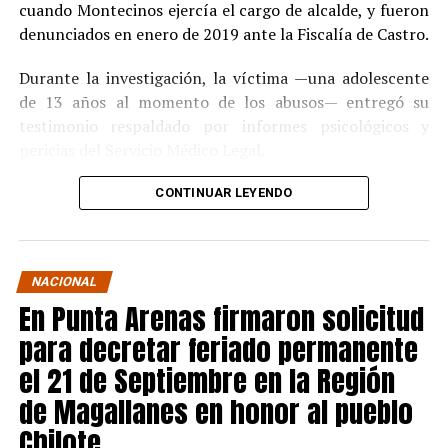
cuando Montecinos ejercía el cargo de alcalde, y fueron
denunciados en enero de 2019 ante la Fiscalía de Castro.
Durante la investigación, la víctima —una adolescente
de 13 años al momento de los abusos— entregó su
testimonio respaldado por informes psicológicos y
pericias del Servicio Médico Legal.
Ante la contundencia de los antecedentes, el imputado
CONTINUAR LEYENDO
aceptó los cargos
en un procedimiento abreviado,
reconociendo su responsabilidad en los hechos.
La condena y el cumplimiento en libertad
NACIONAL
En Punta Arenas firmaron solicitud
El
Juzgado de Garantía de Castro
dictó sentencia en
noviembre de 2021
, condenando a Pedro Montecinos a
para decretar feriado permanente
tres años y un día de presidio menor en su grado
el 21 de Septiembre en la Región
máximo
, más las accesorias legales de inhabilitación
de Magallanes en honor al pueblo
para cargos públicos y prohibición de acercarse a la
víctima.
Chilote