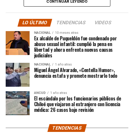
CONTINUAR LEYENDO
La solidaridad y empatía de los chilenos en cada paso
recorrido fue tanta que el objetivo no solo se alcanzó,
sino que se superó con creces. De hecho, el último
LO ÚLTIMO
TENDENCIAS
VIDEOS
cómputo dado a conocer reveló la suma total de
$3.689.545.200.
NACIONAL
10 meses atras
Ex alcalde de Puqueldón fue condenado por
abuso sexual infantil: cumplió la pena en
Según Camila Gómez, el excedente de casi $200
libertad y ahora enfrenta nuevas causas
millones sería destinado
para los costos médicos
judiciales
asociados al suministro del Elevidys «porque los 3.500
NACIONAL
1 año atras
millones
solo incluye el frasco del fármaco y no los
Miguel Ángel Alvarado, «Centella Humor»,
otros gastos relacionados con los tres meses del
denuncia estafa y promete mostrarlo todo
tratamiento
«, indicó a Meganonoticias.cl
Pero, volviendo al principio, damos curso a una solicitud
ANCUD
1 año atras
El escándalo por los funcionarios públicos de
imposible de especificar con exactitud pero que un
Chiloé que viajaron al extranjero con licencia
simple chequeo de los ánimos de la gente, se puede ver
médica: 26 casos bajo revisión
como un anhelo mayúsculo el hecho de que esos casi
$200 millones sean destinados para Dante Jara, el
TENDENCIAS
pequeño de año y medio cuyo padecimiento es el mismo