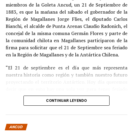
Indemnización a la víctima y nueva investigación
miembros de la Goleta Ancud, un 21 de Septiembre de
por ocultamiento de bienes
1883, es que la mañana del sábado el gobernador de la
Región de Magallanes Jorge Flies, el diputado Carlos
En el ámbito civil, el
Juzgado de Letras de Castro
dictó
Bianchi, el alcalde de Punta Arenas Claudio Radonich, el
en
septiembre de 2023
una sentencia que obliga a
concejal de la misma comuna Germán Flores y parte de
Pedro Montecinos a
pagar una indemnización total de
la comunidad chilota en Magallanes participaron de la
$120 millones
por concepto de daño moral:
firma para solicitar que el 21 de Septiembre sea feriado
en la Región de Magallanes y de la Antártica Chilena.
$80 millones
a favor de la víctima.
“El 21 de septiembre es el día que más representa
$40 millones
a favor de su madre.
nuestra historia como región y también nuestro futuro
Sin embargo, la Fiscalía abrió una nueva línea
proyectando el territorio Antártico. Hoy día queremos
investigativa luego de que se detectaran presuntas
decir que en esto hay una sola voz para tener feriado
maniobras para
eludir el pago de la indemnización
,
este día por los primeros chilotes que llegaron en la
mediante la
transferencia de bienes
antes de la
CONTINUAR LEYENDO
Goleta Ancud y por los que han hecho a Magallanes lo
ejecución del fallo.
que es hoy” destacó Flies.
Según una querella presentada por la parte
En tanto, Bianchi señaló que “esto es reconocer la gesta
demandante, Montecinos y su esposa habrían
ANCUD
y la trascendencia que ha tenido la toma de posesión del