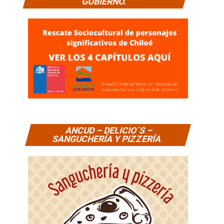
GOBIERNO.
ANCUD – DELICIO´S –
SANGUCHERÍA Y PIZZERÍA