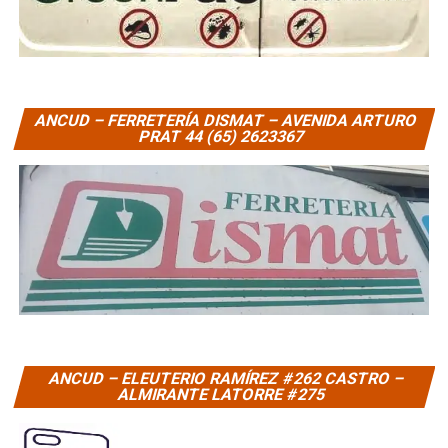
ANCUD – FERRETERÍA DISMAT – AVENIDA ARTURO
PRAT 44 (65) 2623367
ANCUD – ELEUTERIO RAMÍREZ #262 CASTRO –
ALMIRANTE LATORRE #275