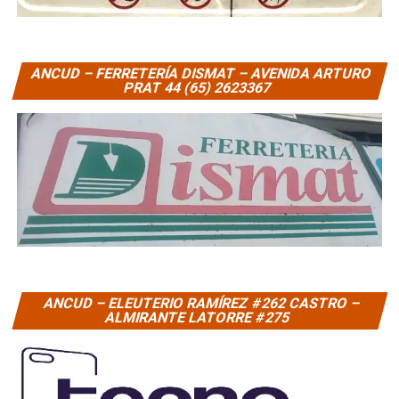
ANCUD – FERRETERÍA DISMAT – AVENIDA ARTURO
PRAT 44 (65) 2623367
ANCUD – ELEUTERIO RAMÍREZ #262 CASTRO –
ALMIRANTE LATORRE #275