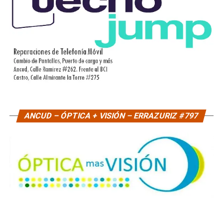
ANCUD – ÓPTICA + VISIÓN – ERRAZURIZ #797