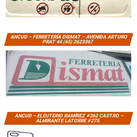
ANCUD – FERRETERÍA DISMAT – AVENIDA ARTURO
PRAT 44 (65) 2623367
ANCUD – ELEUTERIO RAMÍREZ #262 CASTRO –
ALMIRANTE LATORRE #275