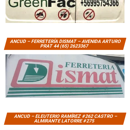
ANCUD – FERRETERÍA DISMAT – AVENIDA ARTURO
PRAT 44 (65) 2623367
ANCUD – ELEUTERIO RAMÍREZ #262 CASTRO –
ALMIRANTE LATORRE #275