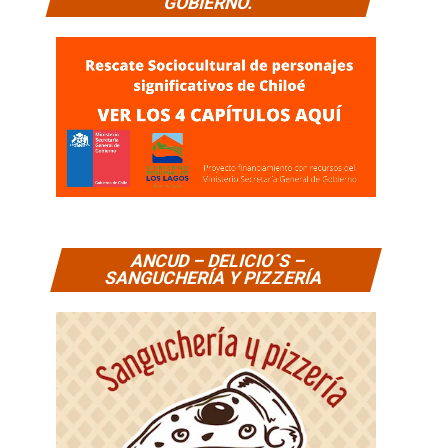
GOBIERNO.
ANCUD – DELICIO´S –
SANGUCHERÍA Y PIZZERÍA