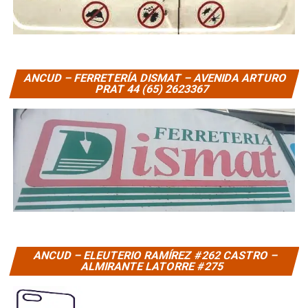
ANCUD – FERRETERÍA DISMAT – AVENIDA ARTURO
PRAT 44 (65) 2623367
ANCUD – ELEUTERIO RAMÍREZ #262 CASTRO –
ALMIRANTE LATORRE #275