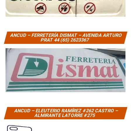
ANCUD – FERRETERÍA DISMAT – AVENIDA ARTURO
PRAT 44 (65) 2623367
ANCUD – ELEUTERIO RAMÍREZ #262 CASTRO –
ALMIRANTE LATORRE #275