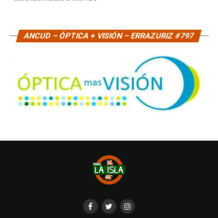
ANCUD – ÓPTICA + VISIÓN – ERRAZURIZ #797