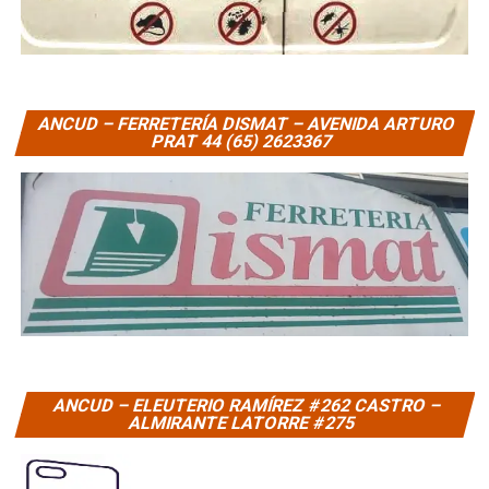
ANCUD – FERRETERÍA DISMAT – AVENIDA ARTURO
PRAT 44 (65) 2623367
ANCUD – ELEUTERIO RAMÍREZ #262 CASTRO –
ALMIRANTE LATORRE #275