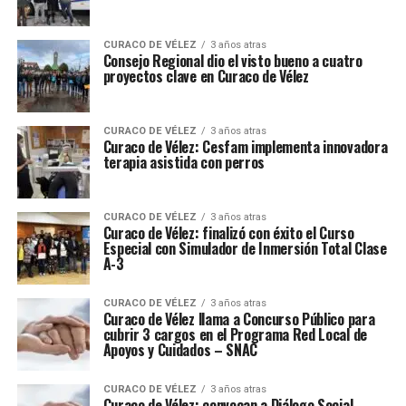
CURACO DE VÉLEZ
3 años atras
Consejo Regional dio el visto bueno a cuatro
proyectos clave en Curaco de Vélez
CURACO DE VÉLEZ
3 años atras
Curaco de Vélez: Cesfam implementa innovadora
terapia asistida con perros
CURACO DE VÉLEZ
3 años atras
Curaco de Vélez: finalizó con éxito el Curso
Especial con Simulador de Inmersión Total Clase
A-3
CURACO DE VÉLEZ
3 años atras
Curaco de Vélez llama a Concurso Público para
cubrir 3 cargos en el Programa Red Local de
Apoyos y Cuidados – SNAC
CURACO DE VÉLEZ
3 años atras
Curaco de Vélez: convocan a Diálogo Social