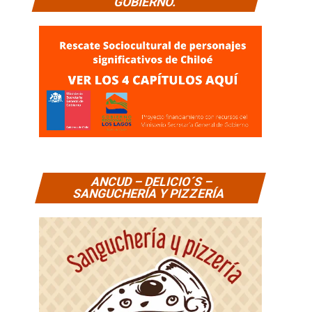
GOBIERNO.
ANCUD – DELICIO´S –
SANGUCHERÍA Y PIZZERÍA