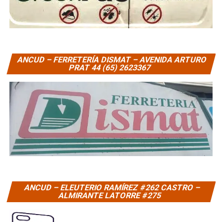
ANCUD – FERRETERÍA DISMAT – AVENIDA ARTURO
PRAT 44 (65) 2623367
ANCUD – ELEUTERIO RAMÍREZ #262 CASTRO –
ALMIRANTE LATORRE #275