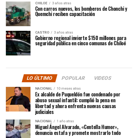
CHILOE
3 años atras
Con carros nuevos, los bomberos de Chonchi y
Quemchi reciben capacitación
CASTRO
3 años atras
Gobierno regional invierte $150 millones para
seguridad pública en cinco comunas de Chiloé
LO ÚLTIMO
POPULAR
VIDEOS
NACIONAL
10 meses atras
Ex alcalde de Puqueldón fue condenado por
abuso sexual infantil: cumplió la pena en
libertad y ahora enfrenta nuevas causas
judiciales
NACIONAL
1 año atras
Miguel Ángel Alvarado, «Centella Humor»,
denuncia estafa y promete mostrarlo todo