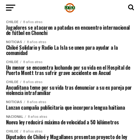
CHILOE
8 años atras
Jugadores se atacaron a patadas en encuentro internacional
de fútbol en Chonchi
NOTICIAS
8 años atras
Chiloé Solidario y Radio La Isla se unen para ayudar a la
comunidad
CHILOE
8 años atras
Un menor se encuentra luchando por su vida en el Hospital de
Puerto Montt tras sufrir grave accidente en Ancud
CHILOE
8 años atras
Ancuditana teme por su vida tras denunciar a su ex pareja por
violencia intrafamiliar
NOTICIAS
8 años atras
Lanzan campaña publicitaria que incorpora lengua haitiana
NACIONAL
8 años atras
Nueva ley reducirá máxima de velocidad a 50 kilómetros
CHILOE
8 años atras
Diputados de Chiloé y Magallanes presentan proyecto de ley