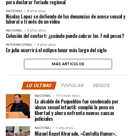
para declarar feriado regional
NACIONAL
8 años atras
Nicolas Lopez se defiende de las denuncias de acoso sexual y
laboral a través de un video
NACIONAL
8 años atras
Colusión del confort: ¿cuándo puedo cobrar los 7 mil pesos?
INTERNACIONAL
8 años atras
En julio ocurrirá el eclipse lunar más largo del siglo
MÁS ARTICULOS
LO ÚLTIMO
POPULAR
VIDEOS
NACIONAL
10 meses atras
Ex alcalde de Puqueldón fue condenado por
abuso sexual infantil: cumplió la pena en
libertad y ahora enfrenta nuevas causas
judiciales
NACIONAL
1 año atras
Miguel Ángel Alvarado, «Centella Humor»,