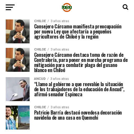
CHILOE
3 años atras
Consejero Cárcamo manifiesta preocupación
por nueva Ley que afectaría a pequeños
agricultores de Chiloé y la región
CHILOE
3 años atras
Consejero Cárcamo destaca toma de razón de
Contraloría, para poner en marcha programa de
mitigación para combatir plaga del gusano
blanco en Chiloé
ANCUD
3 años atras
“Llamo al gobierno a que reevalúe la situación
de los trabajadores de la educación de Ancud”,
afirmó senador Espinoza
CHILOE
3 años atras
Patricio Barría destacó novedosa decoración
navideña de una casa en Quemchi