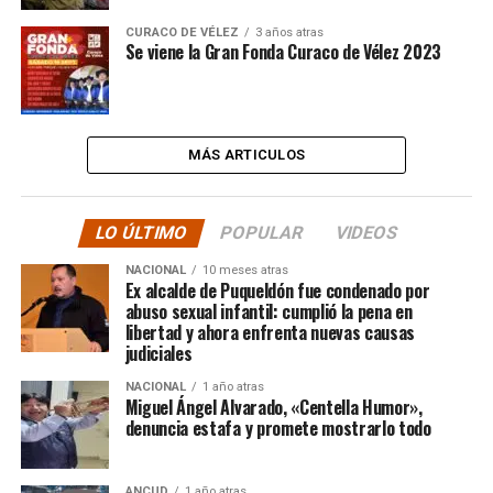
CURACO DE VÉLEZ
3 años atras
Se viene la Gran Fonda Curaco de Vélez 2023
MÁS ARTICULOS
LO ÚLTIMO
POPULAR
VIDEOS
NACIONAL
10 meses atras
Ex alcalde de Puqueldón fue condenado por
abuso sexual infantil: cumplió la pena en
libertad y ahora enfrenta nuevas causas
judiciales
NACIONAL
1 año atras
Miguel Ángel Alvarado, «Centella Humor»,
denuncia estafa y promete mostrarlo todo
ANCUD
1 año atras