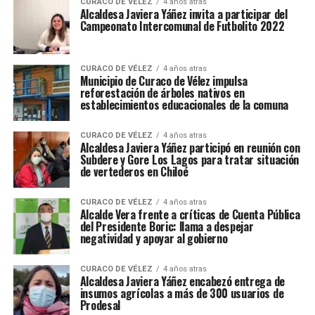
CURACO DE VÉLEZ
4 años atras
Alcaldesa Javiera Yáñez invita a participar del
Campeonato Intercomunal de Futbolito 2022
CURACO DE VÉLEZ
4 años atras
Municipio de Curaco de Vélez impulsa
reforestación de árboles nativos en
establecimientos educacionales de la comuna
CURACO DE VÉLEZ
4 años atras
Alcaldesa Javiera Yáñez participó en reunión con
Subdere y Gore Los Lagos para tratar situación
de vertederos en Chiloé
CURACO DE VÉLEZ
4 años atras
Alcalde Vera frente a críticas de Cuenta Pública
del Presidente Boric: llama a despejar
negatividad y apoyar al gobierno
CURACO DE VÉLEZ
4 años atras
Alcaldesa Javiera Yáñez encabezó entrega de
insumos agrícolas a más de 300 usuarios de
Prodesal