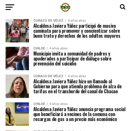
CURACO DE VÉLEZ
4 años atras
Alcaldesa Javiera Yáñez participó de masiva
caminata para promover y concientizar sobre
buen trato y derechos de los adultos mayores
CHILOE
4 años atras
Municipio invita a comunidad de padres y
apoderados a participar de diálogo sobre
prevención del suicidio
CURACO DE VÉLEZ
4 años atras
Alcaldesa Javiera Yáñez hizo un llamado al
Gobierno para que atienda problema de alza de
tarifas en el transbordo del canal de Chacao
CHILOE
4 años atras
Alcaldesa Javiera Yáñez anuncia programa social
que beneficiará a vecinos de la comuna con
recargas de gas a un precio más económico