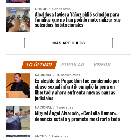
CHILOE
4 años atras
Alcaldesa Javiera Yáñez pidió solución para
familias que no han podido materializar sus
subsidios habitacionales
MÁS ARTICULOS
LO ÚLTIMO
POPULAR
VIDEOS
NACIONAL
10 meses atras
Ex alcalde de Puqueldón fue condenado por
abuso sexual infantil: cumplió la pena en
libertad y ahora enfrenta nuevas causas
judiciales
NACIONAL
1 año atras
Miguel Ángel Alvarado, «Centella Humor»,
denuncia estafa y promete mostrarlo todo
ANCUD
1 año atras