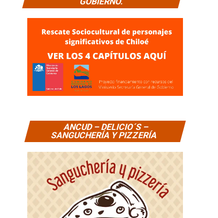
GOBIERNO.
ANCUD – DELICIO´S –
SANGUCHERÍA Y PIZZERÍA