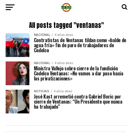
All posts tagged "ventanas"
NACIONAL
4 años atras
Contratistas de Ventanas tildan como «balde de
agua fría» fin de paro de trabajadores de
Codelco
NACIONAL
4 años atras
Ministra Vallejo sobre cierre de la fundición
Codelco Ventanas: «No vamos a dar paso hacia
las privatizaciones»
NOTICIAS
4 años atras
José Kast arremetió contra Gabriel Boric por
cierre de Ventanas: “Un Presidente que nunca
ha trabajado”