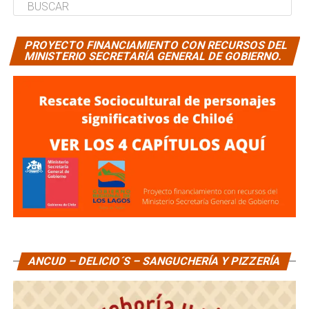
PROYECTO FINANCIAMIENTO CON RECURSOS DEL
MINISTERIO SECRETARÍA GENERAL DE GOBIERNO.
ANCUD – DELICIO´S – SANGUCHERÍA Y PIZZERÍA