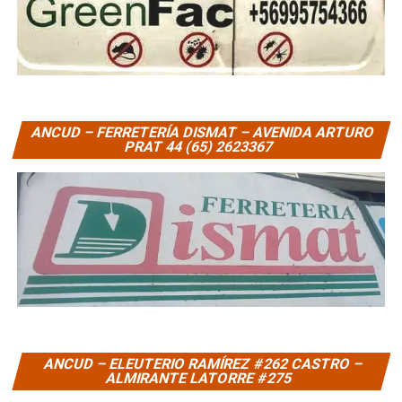
ANCUD – FERRETERÍA DISMAT – AVENIDA ARTURO
PRAT 44 (65) 2623367
ANCUD – ELEUTERIO RAMÍREZ #262 CASTRO –
ALMIRANTE LATORRE #275