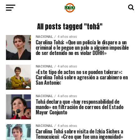
All posts tagged "tohá"
NACIONAL
4 años atras
Carolina Tohá: «Que un policía le dispare a un
criminal o le pegue un palo a alguien imposible
de ser detenido no es violar DDHH»
NACIONAL
4 años atras
«Este tipo de actos no se pueden tolerar»:
Carolina Tohá sobre agresión a carabinero en
San Antonio:
NACIONAL
4 años atras
Tohá declara que «hay responsabilidad de
mando» en filtración de correos del Estado
Mayor Conjunto
NACIONAL
4 años atras
Carolina Tohá sobre visita de Izkia Siches a
Temucuicui: «Creo que fue una ingenuidad»