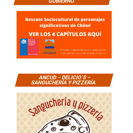
GOBIERNO.
ANCUD – DELICIO´S –
SANGUCHERÍA Y PIZZERÍA