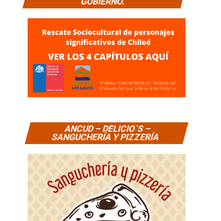
GOBIERNO.
ANCUD – DELICIO´S –
SANGUCHERÍA Y PIZZERÍA